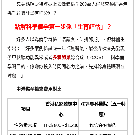
究竟點解要特登返上去做體檢？268蚊人仔嘅套餐同香港
幾千蚊嘅計畫有咩分別？
點解科學備孕第一步係「生育評估」？
好多人以為備孕就係「唔戴套、計排卵期」，但林醫生
指出：「好多案例係試咗一年都無聲氣，最後嚟檢查先發現
係甲狀腺功能異常或者
多囊卵巢
綜合症（PCOS）。科學備
孕嘅目的，係喺你投入時間同心力之前，先排除身體嘅潛在
障礙。」
中港備孕檢查費用對比
香港私家體檢中
深圳專科醫院（五一特
項目
心
惠）
性激素六項
HK$ 800 - $1,200
包含在套餐內