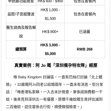
甲狀腺功能檢查
HK$ 600 - $900
包含在套餐內
HK$ 1,000 -
盆腔/子宮超聲波
包含在套餐內
$1,500
醫生諮詢及報告解
HK$ 800+
已涵蓋
說
HK$ 3,000 -
總預算
RMB 268
$5,000
真實案例：阿 Jo 嘅「深圳備孕特攻隊」經歷
喺 Baby Kingdom 討論區，一直有巴絲打討論「北上體
檢」。32歲嘅阿Jo同老公結婚兩年，一直未有消息。佢分享
話：「喺香港私家睇，一入去未計檢查，單係諮詢費都一千
蚊。後來見到深圳五一有優惠，原價千幾蚊嘅生育評估減到
二百幾蚊，諗住當係去行街，順便做個檢查。」