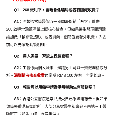
Q1：268 蚊咁平，會唔會係騙局或者有隱藏收費？
A1：
呢類通常係醫院五一期間嘅促銷「吸客」計畫。
268 蚊通常涵蓋清單上嘅核心檢查，但如果醫生發現問題建
議加做「輸卵管造影」或者買藥，個啲就要額外收費。入去
前可以先確認套餐明細。
Q2：男人需要一齊返去做檢查嗎？
A2：
生育係兩個入嘅事。建議男士可以一齊做埋精液分
析。
深圳精液檢查收費
通常喺 RMB 100 左右，非常划算。
Q3：報告可以用嚟申請香港嘅輔助生育服務嗎？
A3：
香港公立醫院通常只接受自己系統嘅報告。但如果
你係去香港私家診所，大部分私家醫生都會參考內地三甲醫
院嘅正式報告，唔一定要重做。