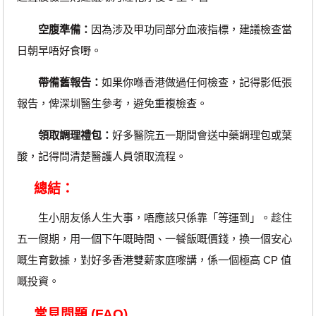
空腹準備：
因為涉及甲功同部分血液指標，建議檢查當
日朝早唔好食嘢。
帶備舊報告：
如果你喺香港做過任何檢查，記得影低張
報告，俾深圳醫生參考，避免重複檢查。
領取調理禮包：
好多醫院五一期間會送中藥調理包或葉
酸，記得問清楚醫護人員領取流程。
總結：
生小朋友係人生大事，唔應該只係靠「等運到」。趁住
五一假期，用一個下午嘅時間、一餐飯嘅價錢，換一個安心
嘅生育數據，對好多香港雙薪家庭嚟講，係一個極高 CP 值
嘅投資。
常見問題 (FAQ)