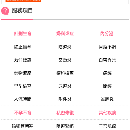
服務項目
計劃生育
婦科炎症
內分泌
終止懷孕
陰道炎
月經不調
落仔幾錢
宮頸炎
白帶異常
藥物流產
婦科檢查
痛經
早孕檢查
尿道炎
閉經
人流時間
附件炎
盆腔炎
不孕不育
私密修復
其他疾病
輸卵管堵塞
陰道緊縮
子宮肌瘤