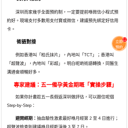
深圳而家幾乎全面預約制，一定要提前喺微信小程式預
約好。現場支付多數用支付寶或微信，建議預先綁定好信用
卡。
12
術語對接
立即
預約
例如香港叫「柏氏抹片」，內地叫「TCT」；香港叫
「超聲波」，內地叫「彩超」。明白呢啲術語轉換，同醫生
溝通會順暢好多。
專家建議：五一備孕黃金期嘅「實操步驟」
如果你計畫趁五一長假返深圳做評估，可以跟住呢個
Step-by-Step：
避開經期：
抽血驗性激素最好喺月經第 2 至 4 日進行；
超聲波檢查則建議喺月經乾淨後 3 至 7 日。