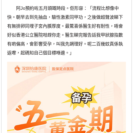
阿Jo預約咗五月頭嘅時段。佢形容：「流程比想像中
快。朝早去到先抽血，驗性激素同甲功，之後做超聲波睇下
有無排卵同埋子宮內膜厚度。最驚喜係醫生好有耐性，唔會
好似香港公立醫院咁趕你走。醫生睇完報告話我甲狀腺指數
有啲偏高，會影響受孕，叫我先調理好。呢二百幾蚊真係執
返嚟，起碼知自己個目標喺邊。」