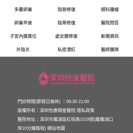
多囊卵巢
陰唇修復
婦科腫瘤
卵巢早衰
陰蒂修復
醫院問答
子宮內膜異位
處女膜修復
新聞資訊
外陰炎
私密漂紅
醫師團隊
門診時間(節假日無休) ：08:30-21:00
版權所有：深圳怡康婦産醫院
隱私政策
醫院地址：深圳市羅湖區紅桂路1018號(離羅湖口
岸10分鍾路程)
網站地圖