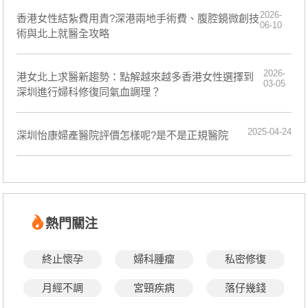
2026-
香港女性結紮費用貴?深港兩地手術費、腹腔鏡微創技
06-10
術與北上就醫全攻略
2026-
港女北上求醫新趨勢：點解越來越多香港女性選擇到
03-05
深圳進行婦科修復同氣血調理？
2025-04-24
深圳怡康婦產醫院評價怎樣呢?是不是正規醫院
熱門關注
終止懷孕
婦科腫瘤
私密修復
月經不調
宮頸疾病
落仔幾錢