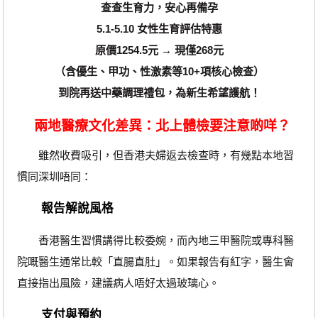
查查生育力，安心再備孕
5.1-5.10 女性生育評估特惠
原價1254.5元 → 現僅268元
（含優生、甲功、性激素等10+項核心檢查）
到院再送中藥調理禮包，為新生希望護航！
兩地醫療文化差異：北上體檢要注意啲咩？
雖然收費吸引，但香港夫婦返去檢查時，有幾點本地習
慣同深圳唔同：
報告解說風格
香港醫生習慣講得比較委婉，而內地三甲醫院或專科醫
院嘅醫生通常比較「直腸直肚」。如果報告有紅字，醫生會
直接指出風險，建議病人唔好太過玻璃心。
支付與預約