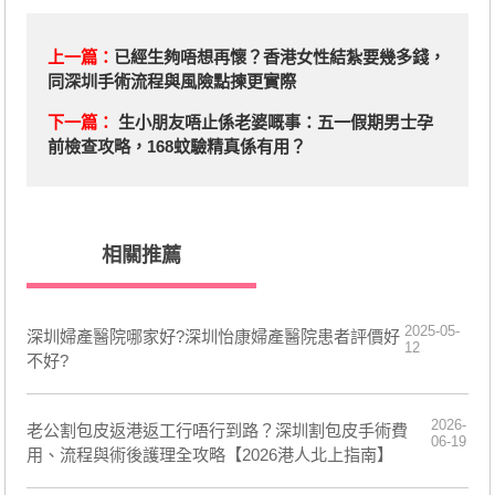
上一篇：
已經生夠唔想再懷？香港女性結紮要幾多錢，
同深圳手術流程與風險點揀更實際
下一篇：
生小朋友唔止係老婆嘅事：五一假期男士孕
前檢查攻略，168蚊驗精真係有用？
相關推薦
2025-05-
深圳婦產醫院哪家好?深圳怡康婦產醫院患者評價好
12
不好?
2026-
老公割包皮返港返工行唔行到路？深圳割包皮手術費
06-19
用、流程與術後護理全攻略【2026港人北上指南】