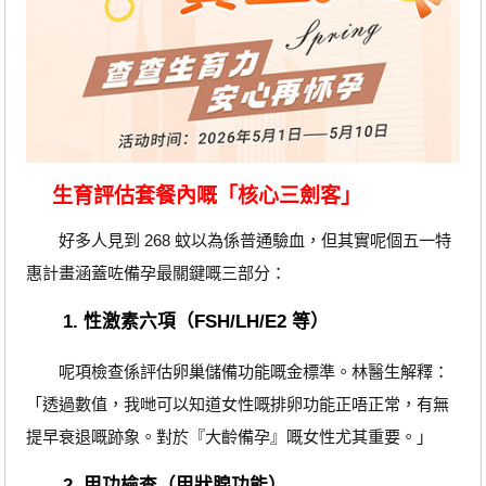
生育評估套餐內嘅「核心三劍客」
好多人見到 268 蚊以為係普通驗血，但其實呢個五一特
惠計畫涵蓋咗備孕最關鍵嘅三部分：
1. 性激素六項（FSH/LH/E2 等）
呢項檢查係評估卵巢儲備功能嘅金標準。林醫生解釋：
「透過數值，我哋可以知道女性嘅排卵功能正唔正常，有無
提早衰退嘅跡象。對於『大齡備孕』嘅女性尤其重要。」
2. 甲功檢查（甲狀腺功能）