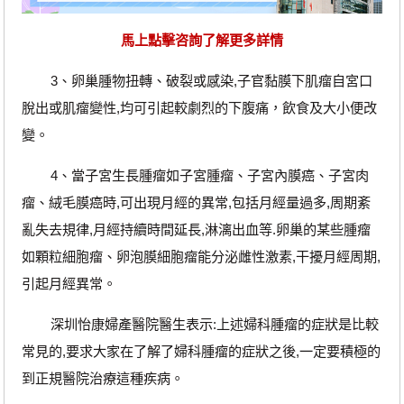
馬上點擊咨詢了解更多詳情
3、卵巢腫物扭轉、破裂或感染,子官黏膜下肌瘤自宮口
脫出或肌瘤變性,均可引起較劇烈的下腹痛，飲食及大小便改
變。
4、當子宮生長腫瘤如子宮腫瘤、子宮內膜癌、子宮肉
瘤、絨毛膜癌時,可出現月經的異常,包括月經量過多,周期紊
亂失去規律,月經持續時間延長,淋漓出血等.卵巢的某些腫瘤
如顆粒細胞瘤、卵泡膜細胞瘤能分泌雌性激素,干擾月經周期,
引起月經異常。
深圳怡康婦產醫院醫生表示:上述婦科腫瘤的症狀是比較
常見的,要求大家在了解了婦科腫瘤的症狀之後,一定要積極的
到正規醫院治療這種疾病。