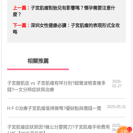
上一篇：
​子宮肌瘤對胎兒有影響嗎？懷孕需要注意什
麼？
下一篇：
​深圳女性健康必讀：子宮肌瘤的表現形式全攻
略
相關推薦
2026-
子宮腺肌症 vs 子宮肌瘤有咩分別?超聲波檢查幾多
01-27
錢?一文分辨症狀與治療
2025-05-31
H F D治療子宮肌瘤值得做嗎?優缺點與價錢一覽
2025-
子宮肌瘤症狀原因?幾公分要開刀?子宮肌瘤手術費用
12
06-06
立即