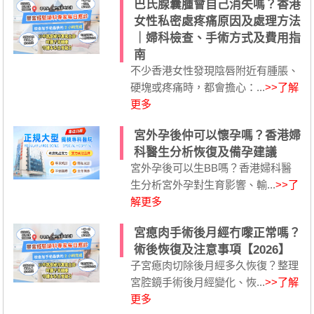
巴氏腺囊腫會自己消失嗎？香港
女性私密處疼痛原因及處理方法
｜婦科檢查、手術方式及費用指
南
不少香港女性發現陰唇附近有腫脹、
硬塊或疼痛時，都會擔心：...
>>了解
更多
宮外孕後仲可以懷孕嗎？香港婦
科醫生分析恢復及備孕建議
宮外孕後可以生BB嗎？香港婦科醫
生分析宮外孕對生育影響、輸...
>>了
解更多
宮瘜肉手術後月經冇嚟正常嗎？
術後恢復及注意事項【2026】
子宮瘜肉切除後月經多久恢復？整理
宮腔鏡手術後月經變化、恢...
>>了解
更多