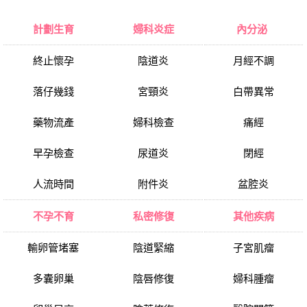
計劃生育
婦科炎症
內分泌
終止懷孕
陰道炎
月經不調
落仔幾錢
宮頸炎
白帶異常
藥物流產
婦科檢查
痛經
早孕檢查
尿道炎
閉經
人流時間
附件炎
盆腔炎
不孕不育
私密修復
其他疾病
輸卵管堵塞
陰道緊縮
子宮肌瘤
多囊卵巢
陰唇修復
婦科腫瘤