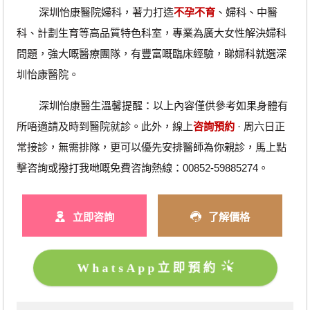
深圳怡康醫院婦科，著力打造
不孕不育
、婦科、中醫
科、計劃生育等高品質特色科室，專業為廣大女性解決婦科
問題，強大嘅醫療團隊，有豐富嘅臨床經驗，睇婦科就選深
圳怡康醫院。
深圳怡康醫生溫馨提醒：以上內容僅供參考如果身體有
所唔適請及時到醫院就診。此外，線上
咨詢預約
· ‎周六日正
常接診，無需排隊，更可以優先安排醫師為你親診，馬上點
擊咨詢或撥打我哋嘅免費咨詢熱線：00852-59885274。
立即咨詢
了解價格
WhatsApp立即預約