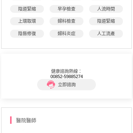
陰道緊縮
早孕檢查
人流時間
上環取環
婦科檢查
陰道緊縮
陰唇修復
婦科炎症
人工流產
健康諮詢熱線：
00852-59885274
立即諮詢
醫院醫師