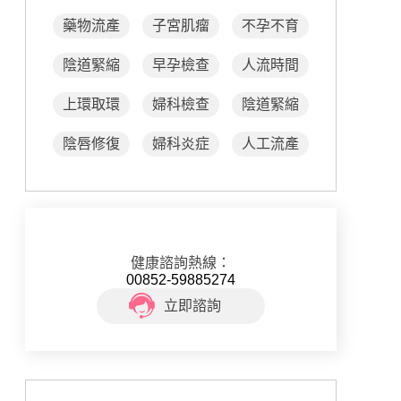
藥物流產
子宮肌瘤
不孕不育
陰道緊縮
早孕檢查
人流時間
上環取環
婦科檢查
陰道緊縮
陰唇修復
婦科炎症
人工流產
健康諮詢熱線：
00852-59885274
立即諮詢