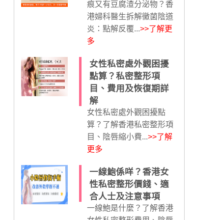
痕又有豆腐渣分泌物？香
港婦科醫生拆解黴菌陰道
炎：點解反覆...
>>了解更
多
女性私密處外觀困擾
點算？私密整形項
目、費用及恢復期詳
解
女性私密處外觀困擾點
算？了解香港私密整形項
目、陰唇縮小費...
>>了解
更多
一線鮑係咩？香港女
性私密整形價錢、適
合人士及注意事項
一線鮑是什麼？了解香港