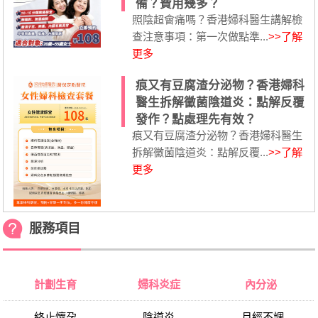
備？費用幾多？
照陰超會痛嗎？香港婦科醫生講解檢
查注意事項：第一次做點準...
>>了解
更多
痕又有豆腐渣分泌物？香港婦科
醫生拆解黴菌陰道炎：點解反覆
發作？點處理先有效？
痕又有豆腐渣分泌物？香港婦科醫生
拆解黴菌陰道炎：點解反覆...
>>了解
更多
服務項目
計劃生育
婦科炎症
內分泌
終止懷孕
陰道炎
月經不調