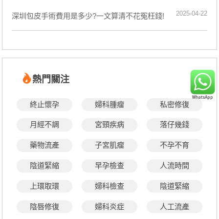
2025-04-22
深圳包皮手術費用是多少?一文算清不花冤枉錢!
熱門關注
終止懷孕
婦科腫瘤
私密修復
月經不調
宮頸疾病
落仔幾錢
藥物流產
子宮肌瘤
不孕不育
陰道緊縮
早孕檢查
人流時間
上環取環
婦科檢查
陰道緊縮
陰唇修復
婦科炎症
人工流產