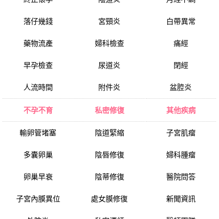
落仔幾錢
宮頸炎
白帶異常
藥物流產
婦科檢查
痛經
早孕檢查
尿道炎
閉經
人流時間
附件炎
盆腔炎
不孕不育
私密修復
其他疾病
輸卵管堵塞
陰道緊縮
子宮肌瘤
多囊卵巢
陰唇修復
婦科腫瘤
卵巢早衰
陰蒂修復
醫院問答
子宮內膜異位
處女膜修復
新聞資訊