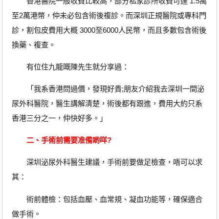
香港醫院一般收費比較高，部分私家診所收費可達 1.5萬
至2萬港幣，仲未必包含術後複診。而深圳正規醫院或專科門
診，割包皮費用大概 3000至6000人民幣，而且多數包含術後
換藥、複查。
有位住九龍嘅陳先生就分享過：
「我系香港問過價，發現好貴;朋友介紹我去深圳一間泌
尿外科醫院，醫生講解清楚，術後都有跟進，費用大約只系
香港三分之一，仲快好多。」
二、手術前需要准備啲咩?
深圳泌尿外科醫生建議，手術前要做足檢查，唔可以求
其：
術前體檢：包括血壓、血常規、凝血功能等，確保適合
做手術。