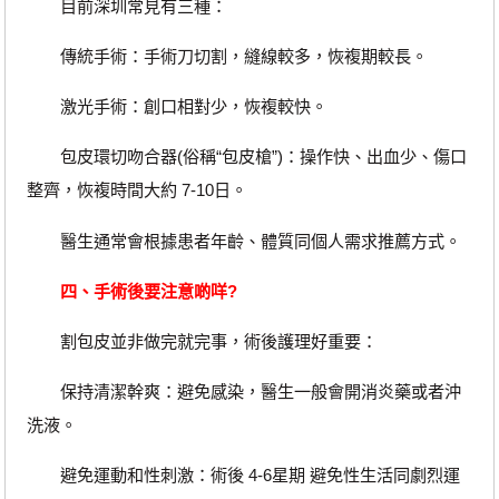
目前深圳常見有三種：
傳統手術：手術刀切割，縫線較多，恢複期較長。
激光手術：創口相對少，恢複較快。
包皮環切吻合器(俗稱“包皮槍”)：操作快、出血少、傷口
整齊，恢複時間大約 7-10日。
醫生通常會根據患者年齡、體質同個人需求推薦方式。
四、手術後要注意啲咩?
割包皮並非做完就完事，術後護理好重要：
保持清潔幹爽：避免感染，醫生一般會開消炎藥或者沖
洗液。
避免運動和性刺激：術後 4-6星期 避免性生活同劇烈運