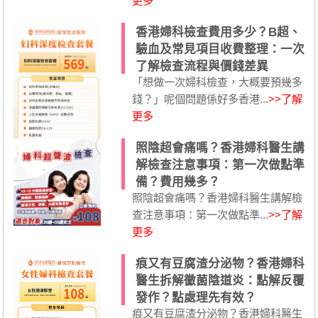
更多
香港婦科檢查費用多少？B超、
驗血及常見項目收費整理：一次
了解檢查流程與價錢差異
「想做一次婦科檢查，大概要預幾多
錢？」呢個問題係好多香港...
>>了解
更多
照陰超會痛嗎？香港婦科醫生講
解檢查注意事項：第一次做點準
備？費用幾多？
照陰超會痛嗎？香港婦科醫生講解檢
查注意事項：第一次做點準...
>>了解
更多
痕又有豆腐渣分泌物？香港婦科
醫生拆解黴菌陰道炎：點解反覆
發作？點處理先有效？
痕又有豆腐渣分泌物？香港婦科醫生