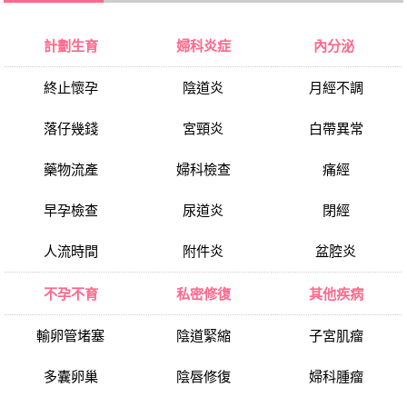
計劃生育
婦科炎症
內分泌
終止懷孕
陰道炎
月經不調
落仔幾錢
宮頸炎
白帶異常
藥物流產
婦科檢查
痛經
早孕檢查
尿道炎
閉經
人流時間
附件炎
盆腔炎
不孕不育
私密修復
其他疾病
輸卵管堵塞
陰道緊縮
子宮肌瘤
多囊卵巢
陰唇修復
婦科腫瘤