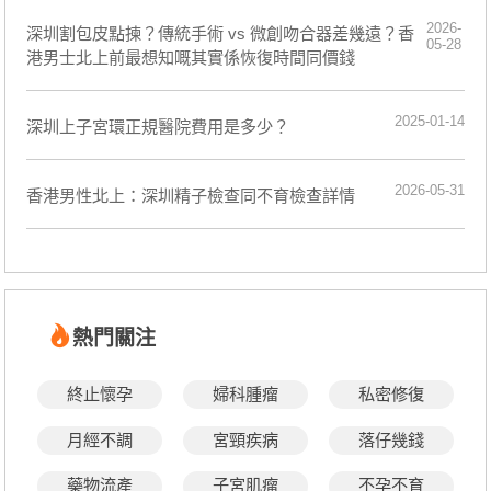
2026-
深圳割包皮點揀？傳統手術 vs 微創吻合器差幾遠？香
05-28
港男士北上前最想知嘅其實係恢復時間同價錢
2025-01-14
深圳上子宮環正規醫院費用是多少？
2026-05-31
香港男性北上：深圳精子檢查同不育檢查詳情
熱門關注
終止懷孕
婦科腫瘤
私密修復
月經不調
宮頸疾病
落仔幾錢
藥物流產
子宮肌瘤
不孕不育