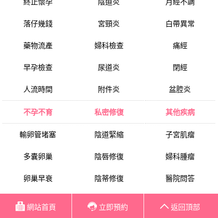
終止懷孕
陰道炎
月經不調
落仔幾錢
宮頸炎
白帶異常
藥物流產
婦科檢查
痛經
早孕檢查
尿道炎
閉經
人流時間
附件炎
盆腔炎
不孕不育
私密修復
其他疾病
輸卵管堵塞
陰道緊縮
子宮肌瘤
多囊卵巢
陰唇修復
婦科腫瘤
卵巢早衰
陰蒂修復
醫院問答
子宮內膜異位
處女膜修復
新聞資訊
網站首頁
立即預約
返回頂部