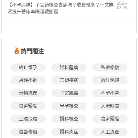
2026-
【不孕必睇】子宮鏡檢查會痛嗎？收費幾多？一文睇
03-25
清提升著床率嘅隱藏關鍵
熱門關注
終止懷孕
婦科腫瘤
私密修復
月經不調
宮頸疾病
落仔幾錢
藥物流產
子宮肌瘤
不孕不育
陰道緊縮
早孕檢查
人流時間
上環取環
婦科檢查
陰道緊縮
陰唇修復
婦科炎症
人工流產