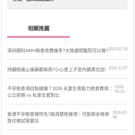
相關推薦
2025-07-15
深圳婦科AMH檢查收費幾多?大陸邊間醫院可以做?
2025-12-07
持續經痛止痛藥都無用?小心患上子宮內膜異位症!
2026-
不孕檢查項目點樣揀？2026 夫妻生育能力檢查費用：
05-10
公立排期 vs 私家全套對比
2026-01-
香港不孕檢查做咩先?搞清楚呢幾項，可能根本唔使
08
急住做試管嬰兒