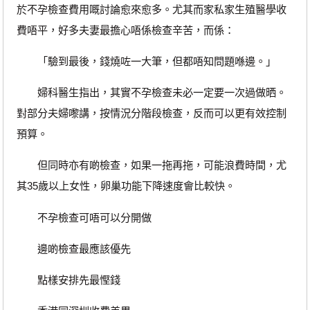
於不孕檢查費用嘅討論愈來愈多。尤其而家私家生殖醫學收
費唔平，好多夫妻最擔心唔係檢查辛苦，而係：
「驗到最後，錢燒咗一大筆，但都唔知問題喺邊。」
婦科醫生指出，其實不孕檢查未必一定要一次過做晒。
對部分夫婦嚟講，按情況分階段檢查，反而可以更有效控制
預算。
但同時亦有啲檢查，如果一拖再拖，可能浪費時間，尤
其35歲以上女性，卵巢功能下降速度會比較快。
不孕檢查可唔可以分開做
邊啲檢查最應該優先
點樣安排先最慳錢