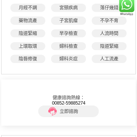
月經不調
宮頸疾病
落仔幾錢
藥物流產
子宮肌瘤
不孕不育
陰道緊縮
早孕檢查
人流時間
上環取環
婦科檢查
陰道緊縮
陰唇修復
婦科炎症
人工流產
健康諮詢熱線：
00852-59885274
立即諮詢