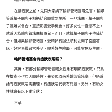
在講症狀之前，先同大家講下輸卵管堵塞嘅危害。輸卵
管系精子同卵子相遇結合嘅重要場所，一旦堵塞，精子同卵
子就難以會合，直接影響受孕機會。好多女性一直懷不上，
就系因為輸卵管堵塞搞嘅鬼。而且，就算精子同卵子僥倖結
合，但如果輸卵管堵塞，受精卵冇辦法順利去到子宮腔著
床，好容易導致宮外孕，呢系好危險嘅，可能會危及生命。
輸卵管堵塞會有症狀表現嗎？
其實，有部分輸卵管堵塞嘅女性系冇明顯症狀嘅，只系
在檢查不孕原因嘅時候，先發現原來系輸卵管堵塞。但唔系
話冇症狀就唔需要理，冇症狀唔代表冇問題。另外，有啲女
性就會有以下啲症狀：
不孕