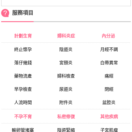
服務項目
計劃生育
婦科炎症
內分泌
終止懷孕
陰道炎
月經不調
落仔幾錢
宮頸炎
白帶異常
藥物流產
婦科檢查
痛經
早孕檢查
尿道炎
閉經
人流時間
附件炎
盆腔炎
不孕不育
私密修復
其他疾病
輸卵管堵塞
陰道緊縮
子宮肌瘤