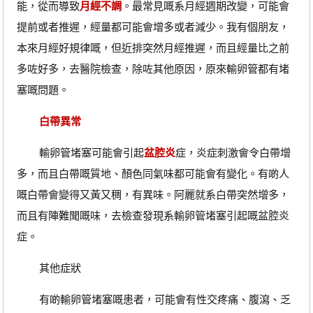
能，從而導致
月經不調
。最常見嘅系月經週期改變，可能會
提前或者推遲，經量都可能會增多或者減少。我有個朋友，
本來月經好規律嘅，但近排突然月經推遲，而且經量比之前
多咗好多，去醫院檢查，除咗其他原因，原來輸卵管都有堵
塞嘅問題。
白帶異常
輸卵管堵塞可能會引起
盆腔炎
症，炎症刺激會令白帶增
多，而且白帶嘅質地、顏色同氣味都可能會有變化。有啲人
嘅白帶會變得又黃又稠，有異味。阿麗就系白帶突然增多，
而且有陣難聞嘅味，去檢查發現系輸卵管堵塞引起嘅盆腔炎
症。
其他症狀
有啲輸卵管堵塞嘅患者，可能會有性交疼痛、腹瀉、乏