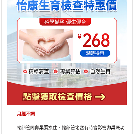
月經不調
輸卵管同卵巢緊挨住，輸卵管堵塞有時會影響卵巢嘅功