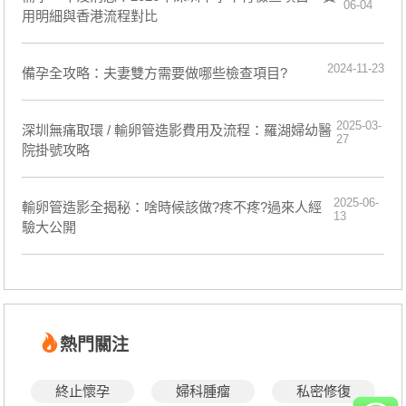
06-04
用明細與香港流程對比
2024-11-23
備孕全攻略：夫妻雙方需要做哪些檢查項目?
2025-03-
深圳無痛取環 / 輸卵管造影費用及流程：羅湖婦幼醫
27
院掛號攻略
2025-06-
輸卵管造影全揭秘：啥時候該做?疼不疼?過來人經
13
驗大公開
熱門關注
終止懷孕
婦科腫瘤
私密修復