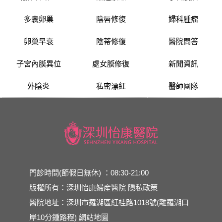
多囊卵巢
陰唇修復
婦科腫瘤
卵巢早衰
陰蒂修復
醫院問答
子宮內膜異位
處女膜修復
新聞資訊
外陰炎
私密漂紅
醫師團隊
門診時間(節假日無休) ：08:30-21:00
版權所有：深圳怡康婦産醫院
隱私政策
醫院地址：深圳市羅湖區紅桂路1018號(離羅湖口
岸10分鍾路程)
網站地圖