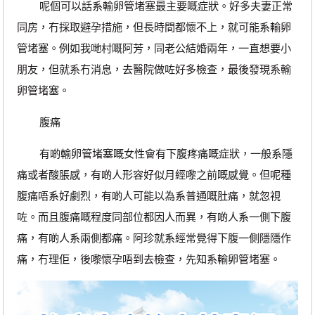
呢個可以話系輸卵管堵塞最主要嘅症狀。好多夫妻正常
同房，冇採取避孕措施，但長時間都懷不上，就可能系輸卵
管堵塞。例如我哋村嘅阿芳，同老公結婚兩年，一直想要小
朋友，但就系冇消息，去醫院做咗好多檢查，最後發現系輸
卵管堵塞。
腹痛
有啲輸卵管堵塞嘅女性會有下腹疼痛嘅症狀，一般系隱
痛或者酸脹感，有啲人形容好似月經嚟之前嘅感覺。但呢種
腹痛唔系好劇烈，有啲人可能以為系普通嘅肚痛，就忽視
咗。而且腹痛嘅程度同部位都因人而異，有啲人系一側下腹
痛，有啲人系兩側都痛。阿珍就系經常覺得下腹一側隱隱作
痛，冇理佢，後嚟懷孕唔到去檢查，先知系輸卵管堵塞。