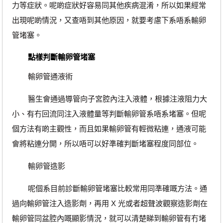
力等症狀。呢啲症狀好容易同其他疾病混淆，所以如果經常
出現呢啲情況，又查唔到其他原因，就要考慮下系唔系輸卵
管堵塞。
點樣判斷輸卵管堵塞
輸卵管通液術
醫生會通過導管向子宮腔內注入液體，根據注液阻力大
小、有冇回流同注入液體量等判斷輸卵管系唔系堵塞。但呢
個方法有啲主觀性，而且如果輸卵管有輕微粘連，通液可能
會將粘連分開，所以唔可以好準確判斷堵塞程度同部位。
輸卵管造影
呢個系目前診斷輸卵管堵塞比較常用同準確嘅方法。通
過向輸卵管注入造影劑，再用 X 光或者超聲波觀察造影劑在
輸卵管同盆腔內嘅顯影情況，就可以清楚睇到輸卵管有冇堵