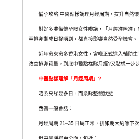
備孕攻略|中醫點樣調理月經周期，提升自然懷
對好多准備懷孕嘅女性嚟講，「月經准唔准」往
至排卵期成日捉唔到，都直接影響自然受孕機會。
近年愈來愈多香港女性，會喺正式進入輔助生育
改善排卵質量。到底中醫點樣睇月經?又點樣一步
中醫點樣理解「月經周期」?
唔系只睇幾多日，而系睇整體狀態
西醫一般會話：
月經周期 21–35 日屬正常，排卵期大約喺下次月
但中醫睇得更全面，包括：