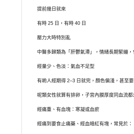
提前幾日就來
有時 25 日，有時 40 日
壓力大時特別亂
中醫多歸類為「肝鬱氣滯」，情緒長期緊繃，
經量少、色淡：氣血不足型
有啲人經期得 2–3 日就完，顏色偏淺，甚至
呢類女性就算有排卵，子宮內膜厚度同血流都未
經痛重、有血塊：寒凝或血瘀
經痛到要食止痛藥、經血暗紅有塊，常見於：