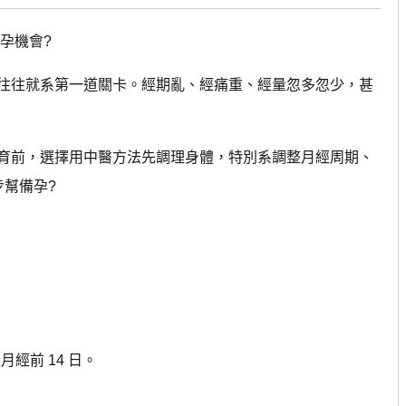
孕機會?
往就系第一道關卡。經期亂、經痛重、經量忽多忽少，甚
前，選擇用中醫方法先調理身體，特別系調整月經周期、
步幫備孕?
經前 14 日。