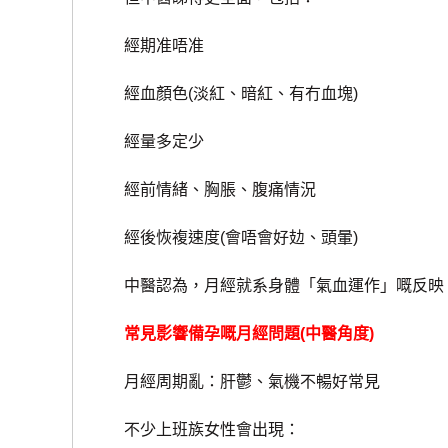
經期准唔准
經血顏色(淡紅、暗紅、有冇血塊)
經量多定少
經前情緒、胸脹、腹痛情況
經後恢複速度(會唔會好攰、頭暈)
中醫認為，月經就系身體「氣血運作」嘅反映，
常見影響備孕嘅月經問題(中醫角度)
月經周期亂：肝鬱、氣機不暢好常見
不少上班族女性會出現：