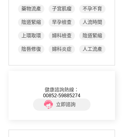
藥物流產
子宮肌瘤
不孕不育
陰道緊縮
早孕檢查
人流時間
上環取環
婦科檢查
陰道緊縮
陰唇修復
婦科炎症
人工流產
健康諮詢熱線：
00852-59885274
立即諮詢