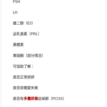
FSH
LH
雌二醇（E2）
泌乳激素（PRL）
黃體素
睪固酮（部分情況）
可協助了解：
是否正常排卵
是否荷爾蒙失衡
是否有
多囊卵巢
症候群（PCOS）