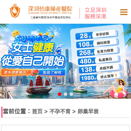
當前位置：
>
>
首页
不孕不育
卵巢早衰