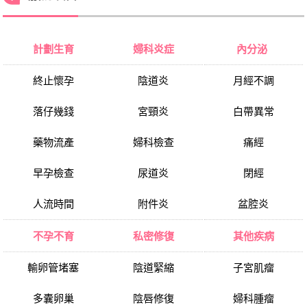
計劃生育
婦科炎症
內分泌
終止懷孕
陰道炎
月經不調
落仔幾錢
宮頸炎
白帶異常
藥物流產
婦科檢查
痛經
早孕檢查
尿道炎
閉經
人流時間
附件炎
盆腔炎
不孕不育
私密修復
其他疾病
輸卵管堵塞
陰道緊縮
子宮肌瘤
多囊卵巢
陰唇修復
婦科腫瘤