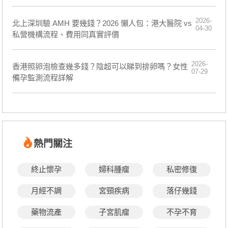
2026-
北上深圳驗 AMH 要幾錢？2026 懶人包：港大醫院 vs
04-30
私營機構流程、費用同真實評價
2026-
香港照卵泡檢查幾多錢？陰超可以睇到排卵嗎？女性
07-29
備孕監測流程詳解
熱門關注
終止懷孕
婦科腫瘤
私密修復
月經不調
宮頸疾病
落仔幾錢
藥物流產
子宮肌瘤
不孕不育