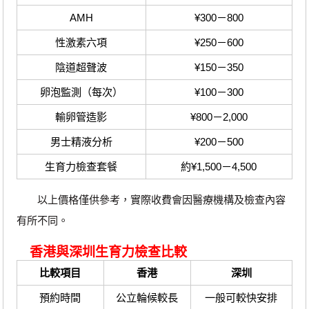
AMH
¥300－800
性激素六項
¥250－600
陰道超聲波
¥150－350
卵泡監測（每次）
¥100－300
輸卵管造影
¥800－2,000
男士精液分析
¥200－500
生育力檢查套餐
約¥1,500－4,500
以上價格僅供參考，實際收費會因醫療機構及檢查內容
有所不同。
香港與深圳生育力檢查比較
比較項目
香港
深圳
預約時間
公立輪候較長
一般可較快安排