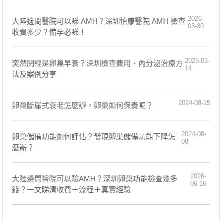
2026-
大陸邊間醫院可以睇 AMH？深圳怡康醫院 AMH 檢查
03-30
收費多少？備孕必睇！
2025-03-
​突然閉經是卵巢早衰？深圳檢查費用、內分泌治療方
14
法及案例分享
2024-08-15
卵巢斷崖式衰老怎麼辦，卵巢如何保養呢？
2024-08-
​卵巢儲備功能如何評估？發現卵巢儲備功能下降怎
08
麼辦？
2026-
大陸邊間醫院可以驗AMH？深圳卵巢功能檢查幾多
06-16
錢？一文睇清收費＋流程＋真實經驗