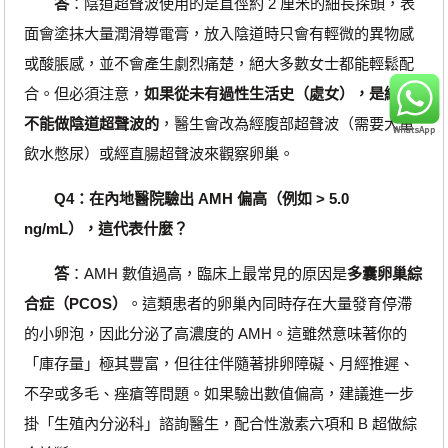
答
：陰道超聲波使用的是直徑約 2 厘米的細長探頭，表
面會塗抹大量潤滑導電膏，放入陰道時只會有輕微的異物感
或酸脹感，並不會產生劇烈痛楚，絕大多數女士都能輕鬆配
合。但必須注意，
如果從未有過性生活史（處女），是絕對
不能做陰道超聲波的
，醫生會改為經腹部超聲波（需要大量
飲水憋尿）或經直腸超聲波來觀察卵巢。
Q4：在內地醫院驗出 AMH 偏高（例如 > 5.0
ng/mL），這代表什麼？
答
：AMH 數值過高，臨床上最常見的原因是
多囊卵巢綜
合症（PCOS）
。這類患者的卵巢內同時存在大量發育停滯
的小卵泡，因此分泌了高濃度的 AMH。這雖然意味著你的
「庫存量」極其豐富，但往往伴隨著排卵障礙、月經推遲、
不孕或多毛、痤瘡等問題。如果驗出數值偏高，建議進一步
掛「生殖內分泌科」諮詢醫生，配合性激素六項和 B 超做綜