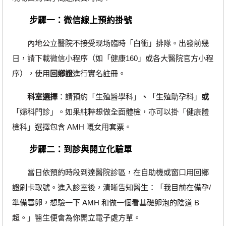
步驟一：微信線上預約掛號
內地公立醫院不接受现场臨時「白衝」排隊。出發前幾
日，請下載微信小程序（如「健康160」或各大醫院官方小程
序），使用
回鄉證
進行實名註冊。
科室選擇
：請預約「生殖醫學科」
、
「生殖助孕科」
或
「婦科門診」。如果純粹想做全面體檢，亦可以掛「健康體
檢科」選擇包含 AMH 嘅女用套票。
步驟二：到診與開立化驗單
當日依預約時段到達醫院診區，在自助機或窗口用回鄉
證刷卡取號。進入診室後，清晰告知醫生：「我目前在備孕/
準備雪卵，想驗一下 AMH 和做一個看基礎卵泡的陰道 B
超。」醫生便會為你開立電子處方單。