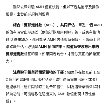
雖然去深圳驗 AMH 便宜快捷，但以下幾點醫學及操作
細節，出發前必須特別留意：
結合「竇卵泡計數（AFC）」共同評估
：單憑一個 AMH
數值有時會出現誤差（例如近期服用過避孕藥、或患有維他
命 D 嚴重缺乏，都可能令 AMH 數值暫時偏低）。醫學上最
準確嘅評估，必須是
AMH 抽血結果 + 陰道超聲波數出來的
竇卵泡總數
相互印證。如果兩者吻合，才是你真正的卵巢實
力。
注意避孕藥與荷爾蒙藥物的干擾
：如果你在檢查前 1 至
2 個月內曾服用過口服避孕藥、進行過荷爾蒙治療，或者打
過避孕針，應在問診時主動告知醫生。因為這些藥物會抑制
卵巢功能，可能導致化驗出來的 AMH 數值出現「假性偏
低」。