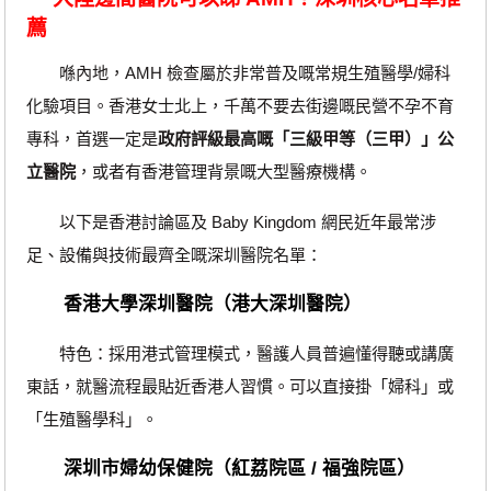
薦
喺內地，AMH 檢查屬於非常普及嘅常規生殖醫學/婦科
化驗項目。香港女士北上，千萬不要去街邊嘅民營不孕不育
專科，首選一定是
政府評級最高嘅「三級甲等（三甲）」公
立醫院
，或者有香港管理背景嘅大型醫療機構。
以下是香港討論區及 Baby Kingdom 網民近年最常涉
足、設備與技術最齊全嘅深圳醫院名單：
香港大學深圳醫院（港大深圳醫院）
特色：採用港式管理模式，醫護人員普遍懂得聽或講廣
東話，就醫流程最貼近香港人習慣。可以直接掛「婦科」或
「生殖醫學科」。
深圳市婦幼保健院（紅荔院區 / 福強院區）