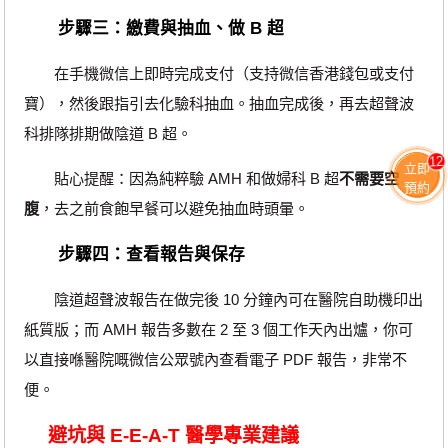
步驟三：繳費與抽血、做 B 超
在手機微信上即時完成支付（支持微信香港錢包或支付
寶），然後跟指引去化驗科抽血。抽血完成後，再去超聲波
科排隊排期做陰道 B 超。
12
立即
貼心提醒：因為純粹驗 AMH 和做婦科 B 超
不需要空
預約
腹
，去之前食飽早餐可以避免抽血時頭暈。
步驟四：查看報告與保存
陰道超聲波報告在做完後 10 分鐘內可在醫院自助機印出
紙質版；而 AMH 報告多數在 2 至 3 個工作天內出爐，你可
以直接喺醫院嘅微信公眾號內查看電子 PDF 報告，非常不
便。
避坑與 E-E-A-T 醫學專業建議