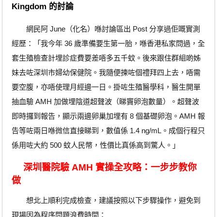
Kingdom 的討論
網民阿 June（化名）喺討論區出 Post 分享過佢嘅實測
經歷：「我今年 36 歲準備要生第一胎，喺香港私家問過，全
套生殖檢查計埋診症費要差唔多五千蚊。後來跟住群組啲姊
妹去咗深圳市婦幼保健院。我隨便揀咗個禮拜四上去，唔需
要空腹，亦唔使理月經邊一日。掛咗生殖醫學科，醫生開單
抽血驗 AMH 加做埋陰道超聲波（睇竇卵泡數量）。超聲波
即時攞到報告，顯示兩邊卵巢加埋有 8 個基礎卵泡。AMH 報
告等咗兩日喺微信直接睇到，數值係 1.4 ng/mL。成個行程只
係用咗大約 500 蚊人民幣，性價比真係高到驚人。」
深圳醫院驗 AMH 實操全攻略：一步步教你
做
想北上順利完成檢查，建議按照以下步驟操作，避免到
現場因為程序問題浪費時間：