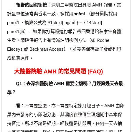
報告的回港銜接
：深圳三甲醫院出具嘅 AMH 報告，其
計量單位通常與香港一致，多採用
ng/mL
（部分醫院採用
pmol/L，換算公式為 $1 \text{ ng/mL} = 7.14 \text{
pmol/L}$）。如果你打算將這份報告帶回香港給私家生育醫
生看，請確保報告上有清晰註明檢測方法（如 Roche
Elecsys 或 Beckman Access），並妥善保存電子版或列印
成紙質原件。
大陸醫院驗 AMH 的常見問題 (FAQ)
Q1：去深圳醫院驗 AMH 需要空腹嗎？月經第幾天去最
準？
答
：不需要空腹，亦不需要特定揀月經日子。AMH 由卵
巢內未發育的小卵泡分泌，其濃度在整個生理週期中基本保
持恆定，所以不論是經期、經後還是排卵期，任何一天去抽