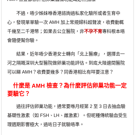
不過，唔少姊妹喺香港諮詢過私家化驗所或者生育中
心，發現單單驗一次 AMH 加上常規婦科超聲波，收費動輒
千幾至二千港幣；如果去公立醫院，非
不孕不育
專科根本唔
會隨便幫你驗。
結果，近年唔少香港女士轉向「北上醫療」，選擇去一
河之隔嘅深圳大型醫院做卵巢功能評估。到底大陸邊間醫院
可以睇 AMH？收費要幾多？同香港相比有咩要注意？
什麼是 AMH 檢查？為什麼評估卵巢功能一定
要驗它？
過往評估卵巢功能，通常要喺月經第 2 至 3 日去抽血驗
基礎性激素（如 FSH、LH、雌激素）。但呢種傳統驗血受生
理週期影響極大，過咗日子就驗唔準。