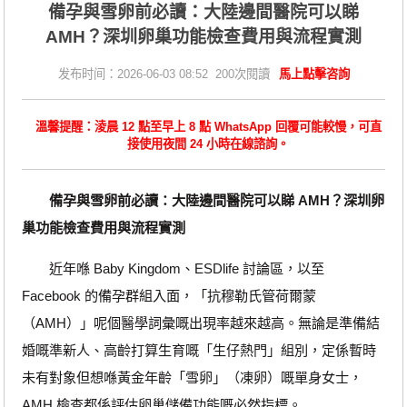
備孕與雪卵前必讀：大陸邊間醫院可以睇
AMH？深圳卵巢功能檢查費用與流程實測
发布时间：2026-06-03 08:52 200次閱讀
馬上點擊咨詢
溫馨提醒：淩晨 12 點至早上 8 點 WhatsApp 回覆可能較慢，可直
接使用夜間 24 小時在線諮詢。
備孕與雪卵前必讀：大陸邊間醫院可以睇 AMH？深圳卵
巢功能檢查費用與流程實測
近年喺 Baby Kingdom、ESDlife 討論區，以至
Facebook 的備孕群組入面，「抗穆勒氏管荷爾蒙
（AMH）」呢個醫學詞彙嘅出現率越來越高。無論是準備結
婚嘅準新人、高齡打算生育嘅「生仔熱門」組別，定係暫時
未有對象但想喺黃金年齡「雪卵」（凍卵）嘅單身女士，
AMH 檢查都係評估卵巢儲備功能嘅必然指標。