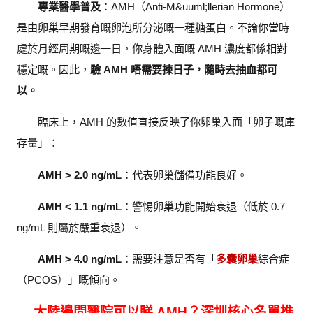
專業醫學普及
：AMH（Anti-M&uuml;llerian Hormone）
是由卵巢早期發育嘅卵泡所分泌嘅一種糖蛋白。不論你當時
處於月經周期嘅邊一日，你身體入面嘅 AMH 濃度都係相對
穩定嘅。因此，
驗 AMH 唔需要揀日子，隨時去抽血都可
以。
臨床上，AMH 的數值直接反映了你卵巢入面「卵子嘅庫
存量」：
AMH > 2.0 ng/mL
：代表卵巢儲備功能良好。
AMH < 1.1 ng/mL
：警惕卵巢功能開始衰退（低於 0.7
ng/mL 則屬於嚴重衰退）。
AMH > 4.0 ng/mL
：需要注意是否有「
多囊卵巢
綜合症
（PCOS）」嘅傾向。
大陸邊間醫院可以睇 AMH？深圳核心名單推