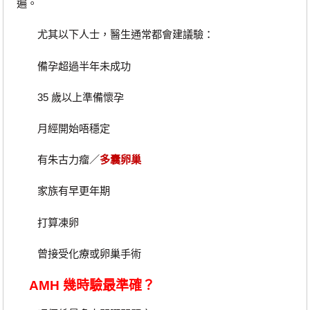
遍。
尤其以下人士，醫生通常都會建議驗：
備孕超過半年未成功
35 歲以上準備懷孕
月經開始唔穩定
有朱古力瘤／
多囊卵巢
家族有早更年期
打算凍卵
曾接受化療或卵巢手術
AMH 幾時驗最準確？