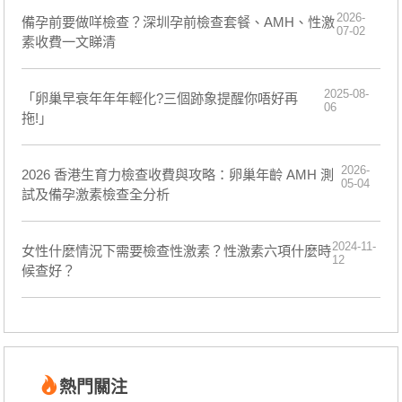
2026-
備孕前要做咩檢查？深圳孕前檢查套餐、AMH、性激
07-02
素收費一文睇清
2025-08-
「卵巢早衰年年年輕化?三個跡象提醒你唔好再
06
拖!」
2026-
2026 香港生育力檢查收費與攻略：卵巢年齡 AMH 測
05-04
試及備孕激素檢查全分析
2024-11-
女性什麼情況下需要檢查性激素？性激素六項什麼時
12
候查好？
熱門關注