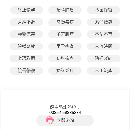
終止懷孕
婦科腫瘤
私密修復
月經不調
宮頸疾病
落仔幾錢
藥物流產
子宮肌瘤
不孕不育
陰道緊縮
早孕檢查
人流時間
上環取環
婦科檢查
陰道緊縮
陰唇修復
婦科炎症
人工流產
健康諮詢熱線：
00852-59885274
立即諮詢