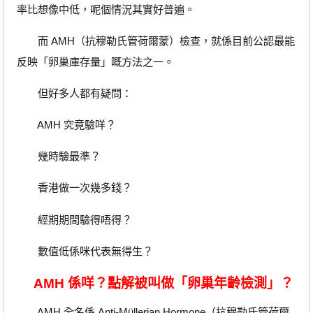
率比想像中低，呢個情況其實好普遍。
而 AMH（抗穆勒氏管荷爾蒙）檢查，就係目前公認最能
反映「卵巢庫存量」嘅方法之一。
但好多人都有疑問：
AMH 究竟驗咩？
幾時驗最準？
香港做一次幾多錢？
經期期間驗得唔得？
數值低係咪代表無得生？
AMH 係咩？點解被叫做「卵巢年齡檢測」？
AMH 全名係 Anti-Müllerian Hormone（抗穆勒氏管荷爾