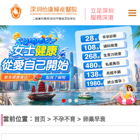
當前位置：
>
>
首页
不孕不育
卵巢早衰