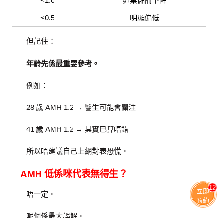
<1.0
卵巢儲備下降
<0.5
明顯偏低
但記住：
年齡先係最重要參考。
例如：
28 歲 AMH 1.2 → 醫生可能會關注
41 歲 AMH 1.2 → 其實已算唔錯
所以唔建議自己上網對表恐慌。
AMH 低係咪代表無得生？
12
立即
唔一定。
預約
呢個係最大誤解。