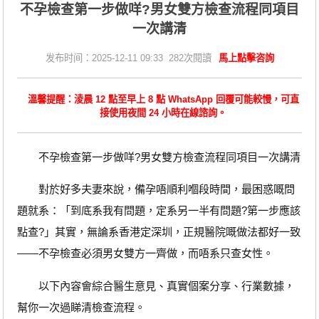
不孕檢查第一步做咩?男女雙方檢查流程同項目
一次講清
发布时间：2025-12-11 09:33 282次閱讀
馬上點擊咨詢
溫馨提醒：淩晨 12 點至早上 8 點 WhatsApp 回覆可能較慢，可直
接使用夜間 24 小時在線諮詢。
不孕檢查第一步做咩?男女雙方檢查流程同項目一次講清
對於好多夫妻來說，備孕唔順利嗰段時間，最困惑嘅問
題就系：「到底系我有問題，定系另一半有問題?第一步應該
點查?」其實，無論系香港定深圳，正規醫院嘅做法都好一致
——不孕檢查必須男女雙方一齊做，而唔系只查女性。
以下內容會綜合醫生意見、真實個案分享、行業數據，
幫你一次過睇清檢查流程。