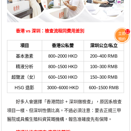
香港 vs 深圳：檢查流程同費用差別
12
立即
預約
項目
香港公私營
深圳公立/私立
基本激素
800–2000 HKD
200–400 RMB
精液分析
800–1500 HKD
100–300 RMB
超聲波（女）
600–1500 HKD
150–300 RMB
HSG 造影
3000–6000 HKD
600–1500 RMB
好多人會選擇「香港問診 + 深圳做檢查」，原因系檢查
項目一樣、但深圳性價比高。不過必須注意：要去正規三甲
醫院或具備生殖科資質嘅機構，報告准確度先有保障。