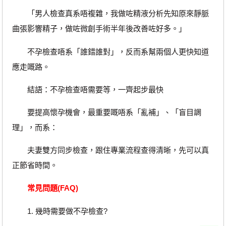
「男人檢查真系唔複雜，我做咗精液分析先知原來靜脈
曲張影響精子，做咗微創手術半年後改善咗好多。」
不孕檢查唔系「誰錯誰對」，反而系幫兩個人更快知道
應走嘅路。
結語：不孕檢查唔需要等，一齊起步最快
要提高懷孕機會，最重要嘅唔系「亂補」、「盲目調
理」，而系：
夫妻雙方同步檢查，跟住專業流程查得清晰，先可以真
正節省時間。
常見問題(FAQ)
1. 幾時需要做不孕檢查?