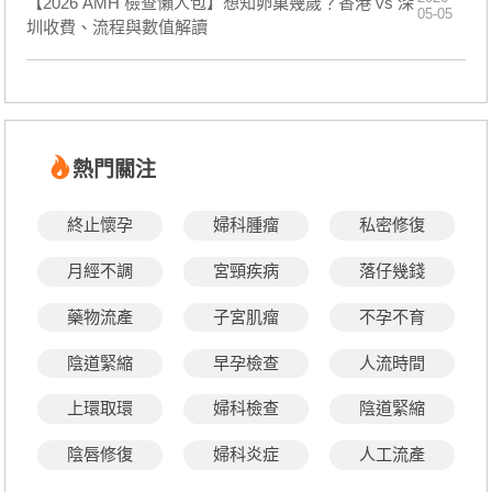
【2026 AMH 檢查懶人包】想知卵巢幾歲？香港 vs 深
05-05
圳收費、流程與數值解讀
熱門關注
終止懷孕
婦科腫瘤
私密修復
月經不調
宮頸疾病
落仔幾錢
藥物流產
子宮肌瘤
不孕不育
陰道緊縮
早孕檢查
人流時間
上環取環
婦科檢查
陰道緊縮
陰唇修復
婦科炎症
人工流產