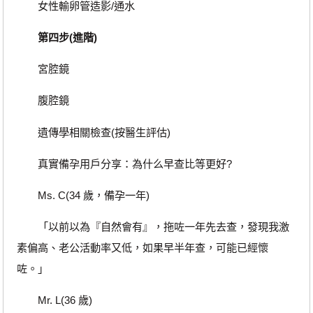
女性輸卵管造影/通水
第四步(進階)
宮腔鏡
腹腔鏡
遺傳學相關檢查(按醫生評估)
真實備孕用戶分享：為什么早查比等更好?
Ms. C(34 歲，備孕一年)
「以前以為『自然會有』，拖咗一年先去查，發現我激
素偏高、老公活動率又低，如果早半年查，可能已經懷
咗。」
Mr. L(36 歲)