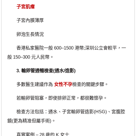
子宮肌瘤
子宮內膜薄厚
卵泡生長情況
香港私家醫院一般 600–1500 港幣;深圳公立會較平，一
般 150–300 元人民幣。
3. 輸卵管通暢檢查(通水/造影)
多數醫生建議作為
女性不孕
檢查的關鍵步驟。
若輸卵管阻塞，即使排卵正常，都很難懷孕。
檢查方法包括：通水、子宮輸卵管造影(HSG)、宮腹腔
鏡(更為精准但屬手術)。
真實案例 – 28 歲的 K 女士