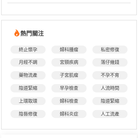
熱門關注
終止懷孕
婦科腫瘤
私密修復
月經不調
宮頸疾病
落仔幾錢
藥物流產
子宮肌瘤
不孕不育
陰道緊縮
早孕檢查
人流時間
上環取環
婦科檢查
陰道緊縮
陰唇修復
婦科炎症
人工流產