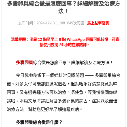
​多囊卵巢綜合徵是怎麼回事？詳細解讀及治療方
法！
发布时间：2024-12-13 11:08 849次閱讀
馬上點擊咨詢
溫馨提醒：淩晨 12 點至早上 8 點 WhatsApp 回覆可能較慢，可直
接使用夜間 24 小時在線諮詢。
多囊卵巢
綜合徵是怎麼回事？詳細解讀及治療方法！
今日我哋嚟傾下一個婦科常見嘅問題 —— 多囊卵巢綜合
徵。好多女仔可能都聽過呢個名，但系唔系好清楚究竟系咩
回事，又有邊幾種方法可以治療。唔使急，等我慢慢同你哋
講啦。本篇文章將詳細解答多囊卵巢的病因、症狀以及最佳
治療方法，幫助您更好地了解這種疾病。
多囊卵巢綜合徵是什麼？