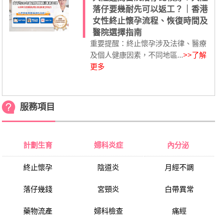
落仔要幾耐先可以返工？｜香港
女性終止懷孕流程、恢復時間及
醫院選擇指南
重要提醒：終止懷孕涉及法律、醫療
及個人健康因素，不同地區...
>>了解
更多
服務項目
計劃生育
婦科炎症
內分泌
終止懷孕
陰道炎
月經不調
落仔幾錢
宮頸炎
白帶異常
藥物流產
婦科檢查
痛經