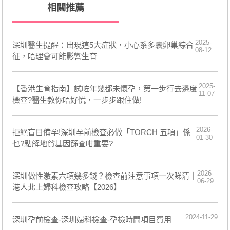
相關推薦
2025-
深圳醫生提醒：出現這5大症狀，小心系多囊卵巢綜合
08-12
征，唔理會可能影響生育
2025-
【香港生育指南】試咗年幾都未懷孕，第一步行去邊度
11-07
檢查?醫生教你唔好慌，一步步跟住做!
2026-
拒絕盲目備孕!深圳孕前檢查必做「TORCH 五項」係
01-30
乜?點解地貧基因篩查咁重要?
2026-
深圳做性激素六項幾多錢？檢查前注意事項一次睇清｜
06-29
港人北上婦科檢查攻略【2026】
2024-11-29
深圳孕前檢查-深圳婦科檢查-孕檢時間項目費用