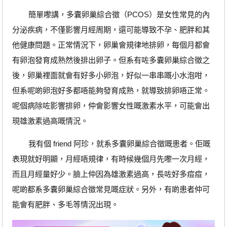
簡單嚟講，多囊卵巢綜合徵（PCOS）是女性常見的內
分泌疾病，不僅影響月經周期，還可能導致不孕、肥胖和其
他健康問題。正常情況下，卵巢會規律地排卵，每個月都會
有卵泡發育成熟然後排出卵子。但系有咗多囊卵巢綜合徵之
後，卵巢裡面就會有好多小卵泡，好似一串串嘅小水泡咁，
但系呢啲卵泡好多都唔能夠發育成熟，就導致排卵唔正常。
呢個病除咗影響排卵，仲會影響女性嘅激素水平，可能會出
現雄激素過高嘅情況。
我有個 friend 阿珍，就系多囊卵巢綜合徵嘅患者。佢嘅
表現就好明顯，月經唔規律，有時候幾個月先嚟一次月經，
而且月經量好少。臉上仲因為雄激素過高，長咗好多痘痘，
呢啲都系多囊卵巢綜合徵常見嘅症狀。另外，有啲患者仲可
能會有肥胖、多毛等情況出現。