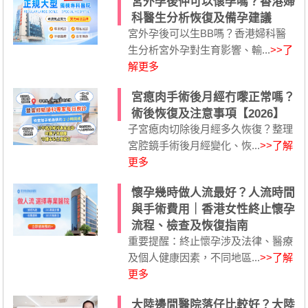
宮外孕後仲可以懷孕嗎？香港婦
科醫生分析恢復及備孕建議
宮外孕後可以生BB嗎？香港婦科醫
生分析宮外孕對生育影響、輸...
>>了
解更多
宮瘜肉手術後月經冇嚟正常嗎？
術後恢復及注意事項【2026】
子宮瘜肉切除後月經多久恢復？整理
宮腔鏡手術後月經變化、恢...
>>了解
更多
懷孕幾時做人流最好？人流時間
與手術費用｜香港女性終止懷孕
流程、檢查及恢復指南
重要提醒：終止懷孕涉及法律、醫療
及個人健康因素，不同地區...
>>了解
更多
大陸邊間醫院落仔比較好？大陸