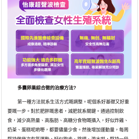
多囊卵巢綜合徵的治療方法?
第一種方法就系生活方式嘅調整。呢個系好基礎又好重
要嘅一步。對於肥胖嘅患者，減肥就系關鍵。通過控制飲
食，減少高熱量、高脂肪、高糖分食物嘅攝入，好似炸雞、
奶茶、蛋糕呢啲嘢，都要儘量少食。然後增加運動量，每周
堅持做幾次有氧運動，好似跑步、跳繩、游水咁，堅持一段