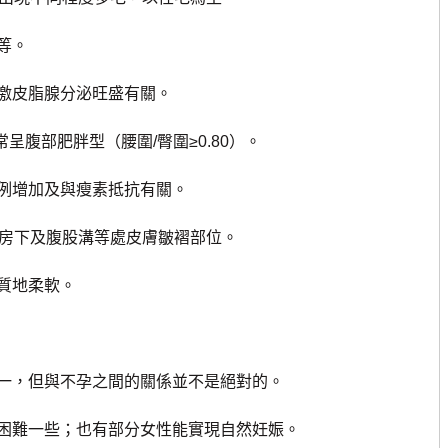
等。
激皮脂腺分泌旺盛有關。
腹部肥胖型（腰圍/臀圍≥0.80）。
例增加及與瘦素抵抗有關。
房下及腹股溝等處皮膚皺褶部位。
質地柔軟。
一，但與不孕之間的關係並不是絕對的。
難一些；也有部分女性能實現自然妊娠。