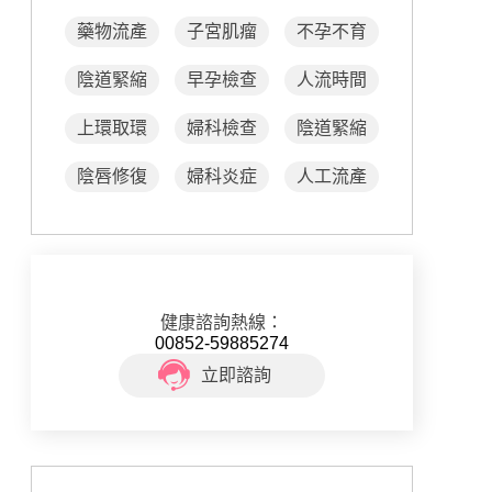
藥物流產
子宮肌瘤
不孕不育
陰道緊縮
早孕檢查
人流時間
上環取環
婦科檢查
陰道緊縮
陰唇修復
婦科炎症
人工流產
健康諮詢熱線：
00852-59885274
立即諮詢