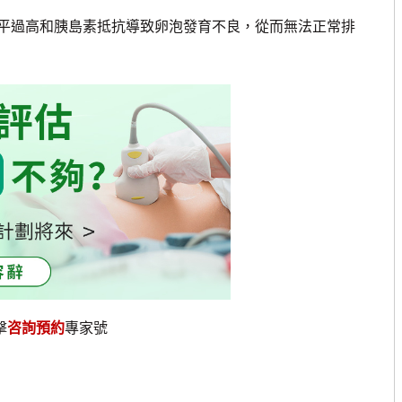
過高和胰島素抵抗導致卵泡發育不良，從而無法正常排
擊
咨詢預約
專家號