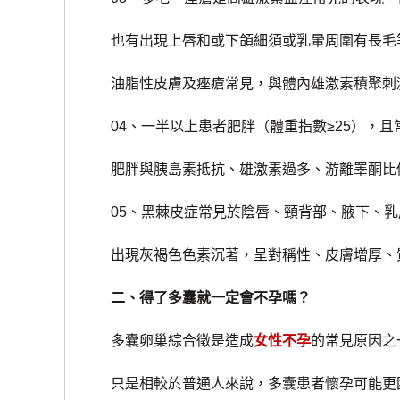
也有出現上唇和或下頜細須或乳暈周圍有長毛
油脂性皮膚及痤瘡常見，與體內雄激素積聚刺
04、一半以上患者肥胖（體重指數≥25），且常呈
肥胖與胰島素抵抗、雄激素過多、游離睪酮比
05、黑棘皮症常見於陰唇、頸背部、腋下、乳
出現灰褐色色素沉著，呈對稱性、皮膚增厚、
二、得了多囊就一定會不孕嗎？
多囊卵巢綜合徵是造成
女性不孕
的常見原因之
只是相較於普通人來說，多囊患者懷孕可能更困