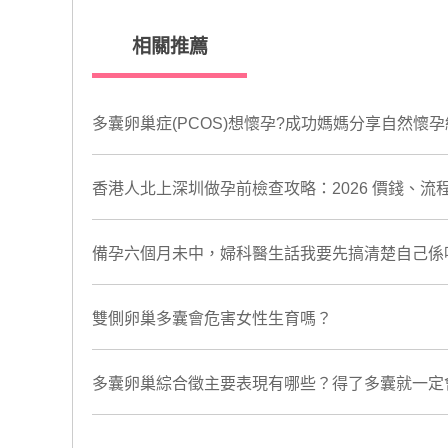
相關推薦
多囊卵巢症(PCOS)想懷孕?成功媽媽分享自然懷
香港人北上深圳做孕前檢查攻略：2026 價錢、
備孕六個月未中，婦科醫生話我要先搞清楚自己係
​雙側卵巢多囊會危害女性生育嗎？
多囊卵巢綜合徵主要表現有哪些？得了多囊就一定