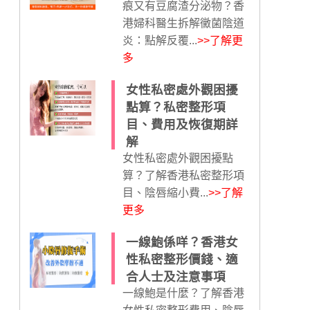
痕又有豆腐渣分泌物？香
港婦科醫生拆解黴菌陰道
炎：點解反覆...
>>了解更
多
女性私密處外觀困擾
點算？私密整形項
目、費用及恢復期詳
解
女性私密處外觀困擾點
算？了解香港私密整形項
目、陰唇縮小費...
>>了解
更多
一線鮑係咩？香港女
性私密整形價錢、適
合人士及注意事項
一線鮑是什麼？了解香港