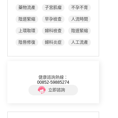
藥物流產
子宮肌瘤
不孕不育
陰道緊縮
早孕檢查
人流時間
上環取環
婦科檢查
陰道緊縮
陰唇修復
婦科炎症
人工流產
健康諮詢熱線：
00852-59885274
立即諮詢