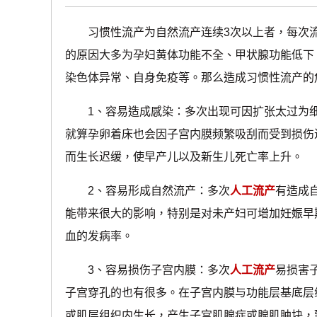
习惯性流产为自然流产连续3次以上者，每次流产
的原因大多为孕妇黄体功能不全、甲状腺功能低下
染色体异常、自身免疫等。那么造成习惯性流产的
1、容易造成感染：多次出现可因扩张太过为细
就算孕卵着床也会因子宫内膜频繁吸刮而受到损伤
而生长迟缓，使早产儿以及新生儿死亡率上升。
2、容易形成自然流产：多次
人工流产
有造成
能带来很大的影响，特别是对未产妇可增加妊娠早
血的发病率。
3、容易损伤子宫内膜：多次
人工流产
易损害
子宫穿孔的也有很多。在子宫内膜与功能层基底层
或肌层组织内生长，产生子宫肌腺症或腺肌肿块，