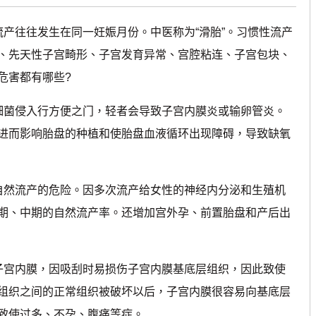
往往发生在同一妊娠月份。中医称为“滑胎”。习惯性流产
、先天性子宫畸形、子宫发育异常、宫腔粘连、子宫包块、
危害都有哪些?
菌侵入行方便之门，轻者会导致子宫内膜炎或输卵管炎。
进而影响胎盘的种植和使胎盘血液循环出现障碍，导致缺氧
自然流产的危险。因多次流产给女性的神经内分泌和生殖机
期、中期的自然流产率。还增加宫外孕、前置胎盘和产后出
子宫内膜，因吸刮时易损伤子宫内膜基底层组织，因此致使
组织之间的正常组织被破坏以后，子宫内膜很容易向基底层
致使过多、不孕、腹痛等症。