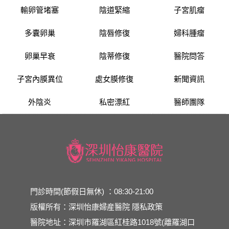
輸卵管堵塞
陰道緊縮
子宮肌瘤
多囊卵巢
陰唇修復
婦科腫瘤
卵巢早衰
陰蒂修復
醫院問答
子宮內膜異位
處女膜修復
新聞資訊
外陰炎
私密漂紅
醫師團隊
門診時間(節假日無休) ：08:30-21:00
版權所有：深圳怡康婦産醫院
隱私政策
醫院地址：深圳市羅湖區紅桂路1018號(離羅湖口