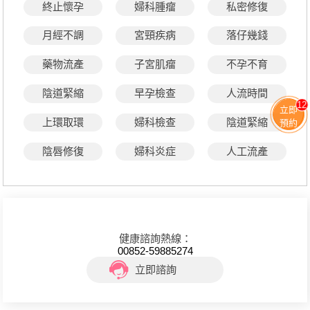
終止懷孕
婦科腫瘤
私密修復
月經不調
宮頸疾病
落仔幾錢
藥物流產
子宮肌瘤
不孕不育
陰道緊縮
早孕檢查
人流時間
12
立即
上環取環
婦科檢查
陰道緊縮
預約
陰唇修復
婦科炎症
人工流產
健康諮詢熱線：
00852-59885274
立即諮詢