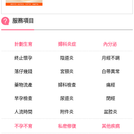
服務項目
計劃生育
婦科炎症
內分泌
終止懷孕
陰道炎
月經不調
落仔幾錢
宮頸炎
白帶異常
藥物流產
婦科檢查
痛經
早孕檢查
尿道炎
閉經
人流時間
附件炎
盆腔炎
不孕不育
私密修復
其他疾病