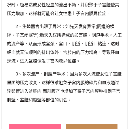
况时，极易造成女性经血的流出不畅，并积聚于子宫腔使其
压力增加，这样就可能会让女性患上子宫内膜异位症。
2、生殖器官出现了异常：如先天发育异常(阴道的横
隔、子宫闭塞等);后天失误所造成的如宫腔、阴道手术，人工
的流产等，从而形成宫颈、宫口、阴道、阴道口粘连，这时
经血就无法顺利的排出体外，宫腔内的压力增高，导致经血
逆流，进入盆腔诱发子宫内膜异位症。
3、多次流产、剖腹产手术：因为多次人流使女性子宫腔
里面的压力改变，这样很难避免子宫内膜的碎片和血液通过
输卵管进入盆腔内;而剖腹产也增加了将子宫内膜种植到子宫
肌壁、盆腔和腹壁等部位的机会。