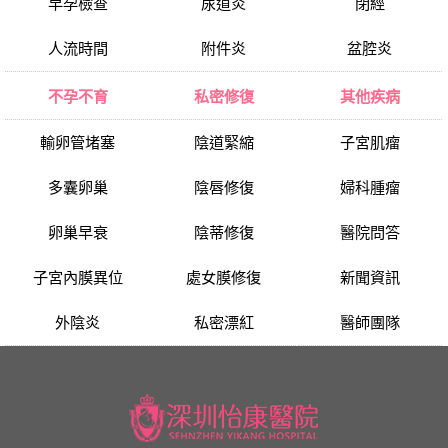
早孕檢查
尿道炎
閉經
人流時間
附件炎
盆腔炎
不孕不育
私密修復
其他疾病
輸卵管堵塞
陰道緊縮
子宮肌瘤
多囊卵巢
陰唇修復
婦科腫瘤
卵巢早衰
陰蒂修復
醫院問答
子宮內膜異位
處女膜修復
新聞資訊
外陰炎
私密漂紅
醫師團隊