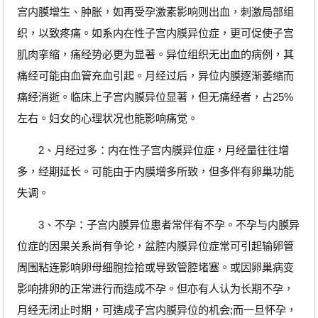
宫内膜增生、肿胀，如再受孕激素影响则出血，刺激局部组
织，以致疼痛。如系内在性子宫内膜异位症，更可促使子宫
肌肉挛缩，痛经势必更为显著。异位组织无出血的病例，其
痛经可能由血管充血引起。月经过后，异位内膜逐渐萎缩而
痛经消逝。临床上子宫内膜异位显著，但无痛经者，占25%
左右。妇女的心理状况也能影响痛觉。
2、月经过多：内在性子宫内膜异位症，月经量往往增
多，经期延长。可能由于内膜增多所致，但多伴有卵巢功能
失调。
3、不孕：子宫内膜异位患者常伴有不孕。不孕与内膜异
位症的因果关系尚有争论，盆腔内膜异位症常可引起输卵管
周围粘连影响卵母细胞捡拾或导致管腔堵塞。或因卵巢病变
影响排卵的正常进行而造成不孕。但亦有人认为长期不孕，
月经无闭止时期，可造成子宫内膜异位的机会;而一旦怀孕，