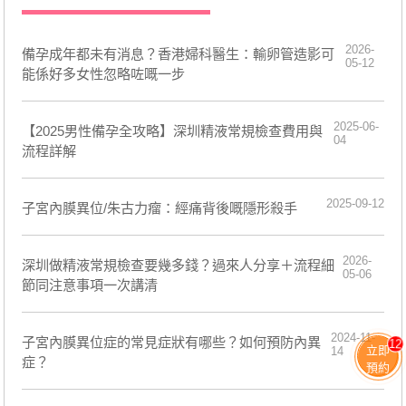
2026-
備孕成年都未有消息？香港婦科醫生：輸卵管造影可
05-12
能係好多女性忽略咗嘅一步
2025-06-
【2025男性備孕全攻略】深圳精液常規檢查費用與
04
流程詳解
2025-09-12
子宮內膜異位/朱古力瘤：經痛背後嘅隱形殺手
2026-
深圳做精液常規檢查要幾多錢？過來人分享＋流程細
05-06
節同注意事項一次講清
2024-11-
子宮內膜異位症的常見症狀有哪些？如何預防內異
12
立即
14
症？
預約