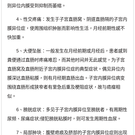
则异位内膜受到抑制而萎缩。
4、性交疼痛：发生于子宫直肠窝、阴道直肠隔的子宫内
膜异位症，使周围组织肿胀而影响性生活，月经前期性感不
快加重。
5、大便坠胀：一般发生在月经前期或月经后，患者感到
粪便通过直肠时疼痛难忍，而其他时间并无此感觉，为子宫
直肠窝及直肠附近子宫内膜异位症的典型症状。偶见异位内
膜深达直肠粘膜，则有月经期直肠出血。子宫内膜异位病变
围绕直肠形成狭窄者有里急后重及梗阻症状，故与癌瘤相
似。
6、膀胱症状：多见于子宫内膜异位至膀胱者，有周期性
尿频、尿痛症状;侵犯膀胱粘膜时，则可发生周期性血尿。
7、局部肿块：腹壁疤痕及脐部的子宫内膜异位症则出现