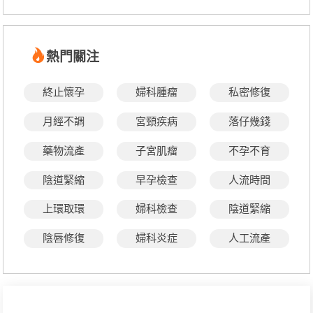
熱門關注
終止懷孕
婦科腫瘤
私密修復
月經不調
宮頸疾病
落仔幾錢
藥物流產
子宮肌瘤
不孕不育
陰道緊縮
早孕檢查
人流時間
上環取環
婦科檢查
陰道緊縮
陰唇修復
婦科炎症
人工流產