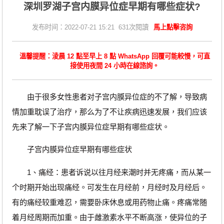
深圳罗湖子宫内膜异位症早期有哪些症状?
发布时间：2022-07-21 15:21 631次閱讀
馬上點擊咨詢
溫馨提醒：淩晨 12 點至早上 8 點 WhatsApp 回覆可能較慢，可直
接使用夜間 24 小時在線諮詢。
由于很多女性患者对子宫内膜异位症的不了解，导致病
情加重耽误了治疗，那么为了不让疾病迅速发展，我们应该
先来了解一下子宫内膜异位症早期有哪些症状。
子宫内膜异位症早期有哪些症状
1、痛经：患者诉说以往月经来潮时并无疼痛，而从某一
个时期开始出现痛经。可发生在月经前，月经时及月经后。
有的痛经较重难忍，需要卧床休息或用药物止痛。疼痛常随
着月经周期而加重。由于雌激素水平不断高涨，使异位的子