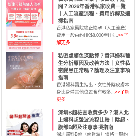
間？2026年香港私家收費一覽
｜人工流產流程、費用拆解及選
擇指南
香港私家醫院終止懷孕（人工流產）
費用一般由約HK$8,000至HK...
>>了
解更多
私密處顏色深點算？香港婦科醫
生分析原因及改善方法｜女性私
密變黑正常嗎？護理及注意事項
指南
香港婦科醫生指出，女性外陰皮膚本
身比身體其他位置含有較多...
>>了解
更多
深圳B超檢查收費多少？港人北
上婦科超聲波流程比較｜陰超、
腹部B超及注意事項指南
深圳婦科B超（超聲波）價格一般約