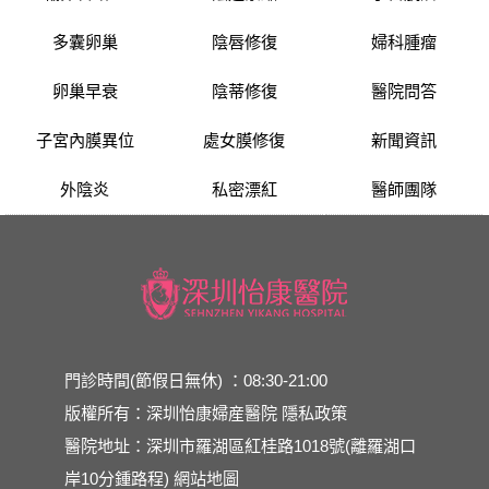
多囊卵巢
陰唇修復
婦科腫瘤
卵巢早衰
陰蒂修復
醫院問答
子宮內膜異位
處女膜修復
新聞資訊
外陰炎
私密漂紅
醫師團隊
門診時間(節假日無休) ：08:30-21:00
版權所有：深圳怡康婦産醫院
隱私政策
醫院地址：深圳市羅湖區紅桂路1018號(離羅湖口
岸10分鍾路程)
網站地圖