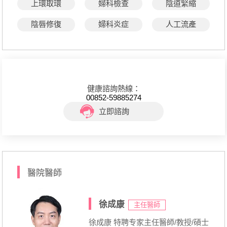
上環取環
婦科檢查
陰道緊縮
陰唇修復
婦科炎症
人工流產
健康諮詢熱線：
00852-59885274
立即諮詢
醫院醫師
徐成康
主任醫師
徐成康 特聘专家主任醫師/教授/碩士