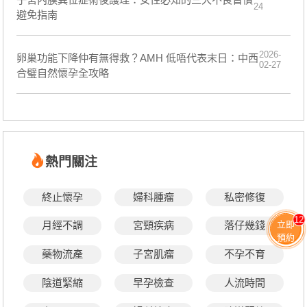
24
避免指南
2026-
卵巢功能下降仲有無得救？AMH 低唔代表末日：中西
02-27
合璧自然懷孕全攻略
熱門關注
終止懷孕
婦科腫瘤
私密修復
12
立即
月經不調
宮頸疾病
落仔幾錢
預約
藥物流產
子宮肌瘤
不孕不育
陰道緊縮
早孕檢查
人流時間