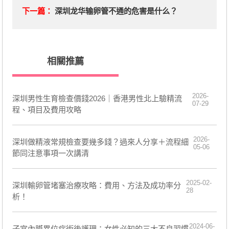
下一篇：
深圳龙华输卵管不通的危害是什么？
相關推薦
2026-
深圳男性生育檢查價錢2026｜香港男性北上驗精流
07-29
程、項目及費用攻略
2026-
深圳做精液常規檢查要幾多錢？過來人分享＋流程細
05-06
節同注意事項一次講清
2025-02-
深圳輸卵管堵塞治療攻略：費用、方法及成功率分
28
析！
2024-06-
​子宮內膜異位症術後護理：女性必知的三大不良習慣