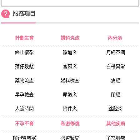
服務項目
計劃生育
婦科炎症
內分泌
終止懷孕
陰道炎
月經不調
落仔幾錢
宮頸炎
白帶異常
藥物流產
婦科檢查
痛經
早孕檢查
尿道炎
閉經
人流時間
附件炎
盆腔炎
不孕不育
私密修復
其他疾病
輸卵管堵塞
陰道緊縮
子宮肌瘤