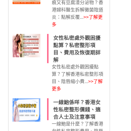
痕又有豆腐渣分泌物？香
港婦科醫生拆解黴菌陰道
炎：點解反覆...
>>了解更
多
女性私密處外觀困擾
點算？私密整形項
目、費用及恢復期詳
解
女性私密處外觀困擾點
算？了解香港私密整形項
目、陰唇縮小費...
>>了解
更多
一線鮑係咩？香港女
性私密整形價錢、適
合人士及注意事項
一線鮑是什麼？了解香港