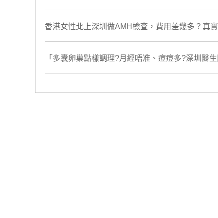
香港女性北上深圳做AMH檢查，費用差幾多？真
「多囊卵巢點樣調理?月經唔准、痘痘多?深圳醫