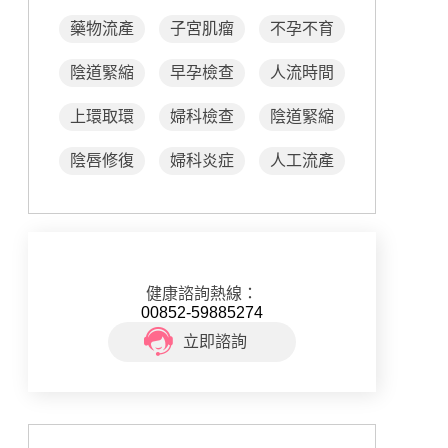
藥物流產
子宮肌瘤
不孕不育
陰道緊縮
早孕檢查
人流時間
上環取環
婦科檢查
陰道緊縮
陰唇修復
婦科炎症
人工流產
健康諮詢熱線：
00852-59885274
立即諮詢