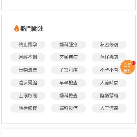
熱門關注
終止懷孕
婦科腫瘤
私密修復
月經不調
宮頸疾病
落仔幾錢
12
立即
藥物流產
子宮肌瘤
不孕不育
預約
陰道緊縮
早孕檢查
人流時間
上環取環
婦科檢查
陰道緊縮
陰唇修復
婦科炎症
人工流產