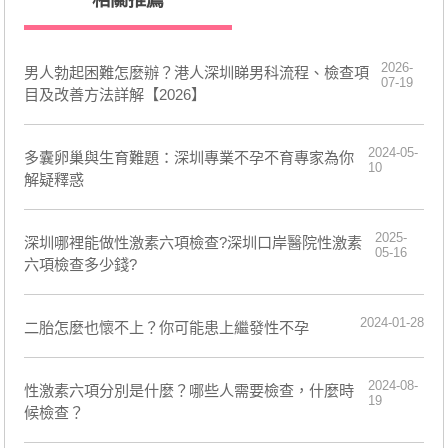
2026-
男人勃起困難怎麼辦？港人深圳睇男科流程、檢查項
07-19
目及改善方法詳解【2026】
2024-05-
​多囊卵巢與生育難題：深圳專業不孕不育專家為你
10
解疑釋惑
2025-
深圳哪裡能做性激素六項檢查?深圳口岸醫院性激素
05-16
六項檢查多少錢?
2024-01-28
二胎怎麼也懷不上？你可能患上繼發性不孕
2024-08-
性激素六項分別是什麼？哪些人需要檢查，什麼時
19
候檢查？