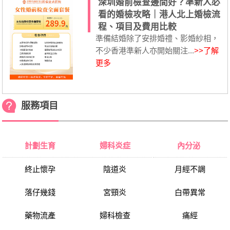
深圳婚前檢查邊間好？準新人必
看的婚檢攻略｜港人北上婚檢流
程、項目及費用比較
準備結婚除了安排婚禮、影婚紗相，
不少香港準新人亦開始關注...
>>了解
更多
服務項目
計劃生育
婦科炎症
內分泌
終止懷孕
陰道炎
月經不調
落仔幾錢
宮頸炎
白帶異常
藥物流產
婦科檢查
痛經