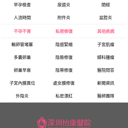
早孕檢查
尿道炎
閉經
人流時間
附件炎
盆腔炎
不孕不育
私密修復
其他疾病
輸卵管堵塞
陰道緊縮
子宮肌瘤
多囊卵巢
陰唇修復
婦科腫瘤
卵巢早衰
陰蒂修復
醫院問答
子宮內膜異位
處女膜修復
新聞資訊
外陰炎
私密漂紅
醫師團隊