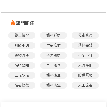
熱門關注
終止懷孕
婦科腫瘤
私密修復
月經不調
宮頸疾病
落仔幾錢
藥物流產
子宮肌瘤
不孕不育
陰道緊縮
早孕檢查
人流時間
上環取環
婦科檢查
陰道緊縮
陰唇修復
婦科炎症
人工流產