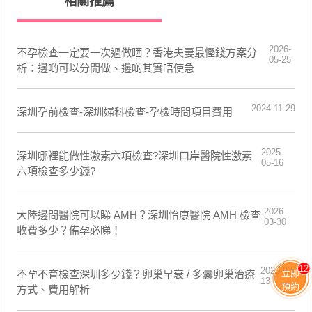
相關推薦
2026-
不孕檢查一定要一次過做晒？香港夫妻最慳錢方案分
05-25
析：邊啲可以分開做、邊啲其實唔使急
2024-11-29
深圳孕前檢查-深圳婦科檢查-孕檢時間項目費用
2025-
深圳哪裡能做性激素六項檢查?深圳口岸醫院性激素
05-16
六項檢查多少錢?
2026-
大陸邊間醫院可以睇 AMH？深圳怡康醫院 AMH 檢查
03-30
收費多少？備孕必睇！
12
2025-03-
不孕不育檢查深圳多少錢？卵巢早衰 / 多囊卵巢治療
立即
13
預約
方式、費用解析