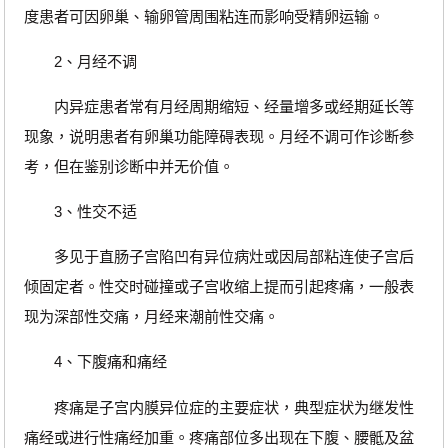
度患者可因卵巢、输卵管周围粘连而影响受精卵运输。
2、月经不调
内异症患者常有月经周期缩短、经量增多或经期延长等
现象，说明患者有卵巢功能障碍表现。月经不调可作诊断参
考，但在鉴别诊断中并无价值。
3、性交不适
多见于直肠子宫陷凹有异位病灶或因局部粘连使子宫后
倾固定者。性交时碰撞或子宫收缩上提而引起疼痛，一般表
现为深部性交痛，月经来潮前性交痛。
4、下腹痛和痛经
疼痛是子宫内膜异位症的主要症状，典型症状为继发性
痛经或进行性痛经加重。疼痛部位多出现在下腹、腰骶及盆