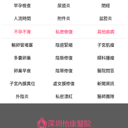
早孕檢查
尿道炎
閉經
人流時間
附件炎
盆腔炎
不孕不育
私密修復
其他疾病
輸卵管堵塞
陰道緊縮
子宮肌瘤
多囊卵巢
陰唇修復
婦科腫瘤
卵巢早衰
陰蒂修復
醫院問答
子宮內膜異位
處女膜修復
新聞資訊
外陰炎
私密漂紅
醫師團隊