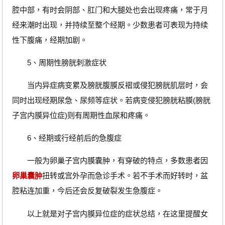
腔中部，有时会阴部、肛门和大腿处也会出现疼痛，常于月
经来潮时出现，并持续至整个经期。少数患者可表现为持续
性下腹痛，经期加剧。
5、周期性膀胱刺激症状
当内异症病变累及膀胱腹膜反褶或侵犯膀胱肌层时，会
同时出现经期尿急、尿频等症状。若病变侵犯膀胱粘膜(膀胱
子宫内膜异位症)则有周期性血尿和疼痛。
6、经期或行经前后的急腹症
一般为卵巢子宫内膜囊肿，有穿破的特点，多数患者因
卵巢囊肿
扭转或宫外孕而急诊手术。若不手术而好转时，盆
腔粘连加重，今后还会反复破裂发生急腹症。
以上就是对子宫内膜异位症的症状总结，在这里提醒女