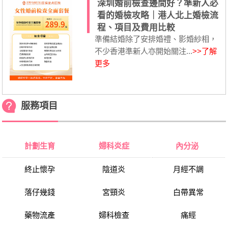
深圳婚前檢查邊間好？準新人必
看的婚檢攻略｜港人北上婚檢流
程、項目及費用比較
準備結婚除了安排婚禮、影婚紗相，
不少香港準新人亦開始關注...
>>了解
更多
服務項目
計劃生育
婦科炎症
內分泌
終止懷孕
陰道炎
月經不調
落仔幾錢
宮頸炎
白帶異常
藥物流產
婦科檢查
痛經