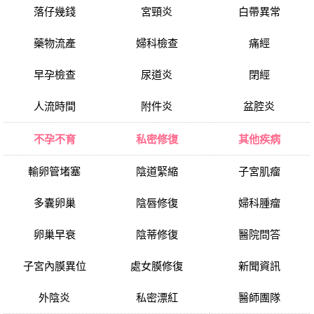
落仔幾錢
宮頸炎
白帶異常
藥物流產
婦科檢查
痛經
早孕檢查
尿道炎
閉經
人流時間
附件炎
盆腔炎
不孕不育
私密修復
其他疾病
輸卵管堵塞
陰道緊縮
子宮肌瘤
多囊卵巢
陰唇修復
婦科腫瘤
卵巢早衰
陰蒂修復
醫院問答
子宮內膜異位
處女膜修復
新聞資訊
外陰炎
私密漂紅
醫師團隊