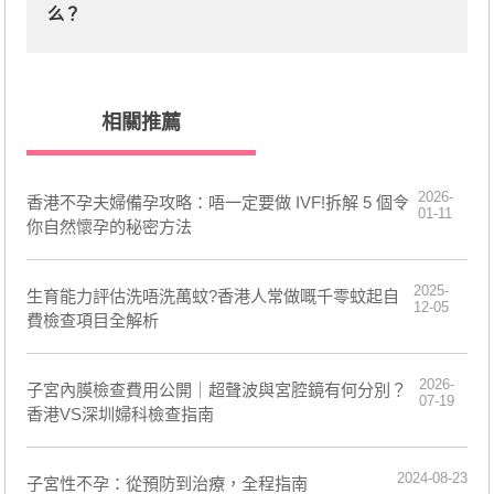
么？
相關推薦
2026-
香港不孕夫婦備孕攻略：唔一定要做 IVF!拆解 5 個令
01-11
你自然懷孕的秘密方法
2025-
生育能力評估洗唔洗萬蚊?香港人常做嘅千零蚊起自
12-05
費檢查項目全解析
2026-
子宮內膜檢查費用公開｜超聲波與宮腔鏡有何分別？
07-19
香港VS深圳婦科檢查指南
2024-08-23
子宮性不孕：從預防到治療，全程指南