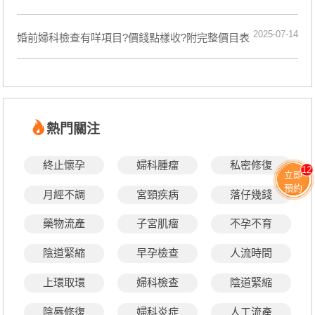
2025-07-14
婚前婦科檢查有咩項目?價錢點樣收?附完整價目表
熱門關注
終止懷孕
婦科腫瘤
私密修復
12
立即
預約
月經不調
宮頸疾病
落仔幾錢
藥物流產
子宮肌瘤
不孕不育
陰道緊縮
早孕檢查
人流時間
上環取環
婦科檢查
陰道緊縮
陰唇修復
婦科炎症
人工流產