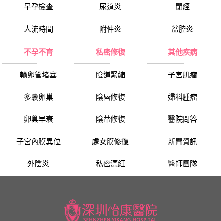
早孕檢查
尿道炎
閉經
人流時間
附件炎
盆腔炎
不孕不育
私密修復
其他疾病
輸卵管堵塞
陰道緊縮
子宮肌瘤
多囊卵巢
陰唇修復
婦科腫瘤
卵巢早衰
陰蒂修復
醫院問答
子宮內膜異位
處女膜修復
新聞資訊
外陰炎
私密漂紅
醫師團隊