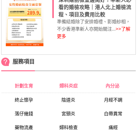
深圳婚前檢查邊間好？準新人必
看的婚檢攻略｜港人北上婚檢流
程、項目及費用比較
準備結婚除了安排婚禮、影婚紗相，
不少香港準新人亦開始關注...
>>了解
更多
服務項目
計劃生育
婦科炎症
內分泌
終止懷孕
陰道炎
月經不調
落仔幾錢
宮頸炎
白帶異常
藥物流產
婦科檢查
痛經