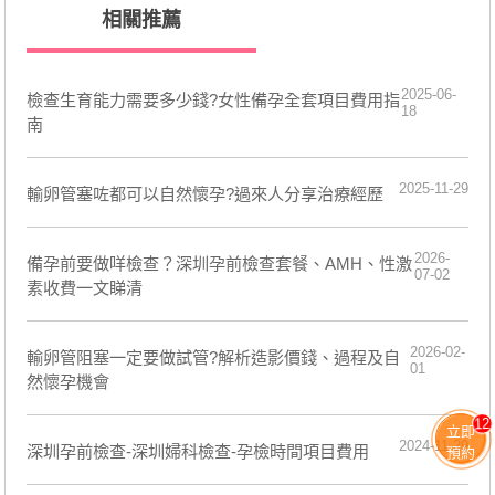
相關推薦
2025-06-
檢查生育能力需要多少錢?女性備孕全套項目費用指
18
南
2025-11-29
輸卵管塞咗都可以自然懷孕?過來人分享治療經歷
2026-
備孕前要做咩檢查？深圳孕前檢查套餐、AMH、性激
07-02
素收費一文睇清
2026-02-
輸卵管阻塞一定要做試管?解析造影價錢、過程及自
01
然懷孕機會
12
立即
2024-11-29
深圳孕前檢查-深圳婦科檢查-孕檢時間項目費用
預約