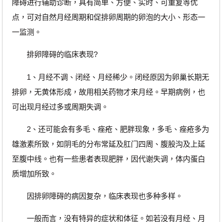
障碍进行辅助诊断，具有简单、方便、实时、可重复等优
点，可对自然月经周期和促排卵周期的卵泡的大小、形态一
一监测。
排卵障碍的临床表现?
1、月经不调、闭经、月经稀少。闭经原因为卵巢长期无
排卵，无黄体形成，故用相关药物才来月经。早期病例，也
可出现月经过多或周期失调。
2、还可能会有多毛、痤疮、肥胖现象，多毛、痤疮多为
雄激素所致，如阴毛的分布常延及肛门四周、腹股沟及上延
至腹中线。也有一些患者表现肥胖，因代谢失调，体内蛋白
质增加所致。
因排卵障碍的病因复杂，临床表现也多种多样。
一般而言，没有特异的症状和体征。如若没有月经、月