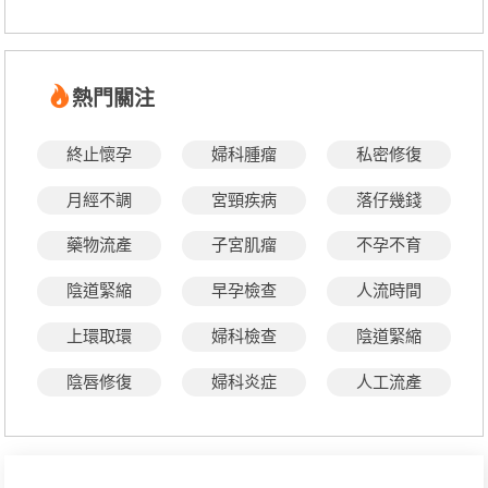
熱門關注
終止懷孕
婦科腫瘤
私密修復
月經不調
宮頸疾病
落仔幾錢
藥物流產
子宮肌瘤
不孕不育
陰道緊縮
早孕檢查
人流時間
上環取環
婦科檢查
陰道緊縮
陰唇修復
婦科炎症
人工流產