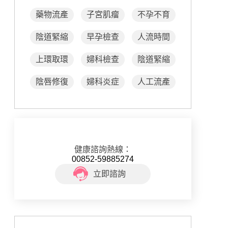
藥物流產
子宮肌瘤
不孕不育
陰道緊縮
早孕檢查
人流時間
上環取環
婦科檢查
陰道緊縮
陰唇修復
婦科炎症
人工流產
健康諮詢熱線：
00852-59885274
立即諮詢