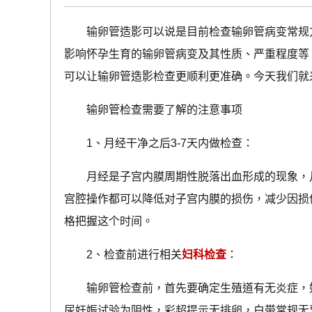
输卵管造影可以说是目前检查输卵管病变常规方
影响怀孕生育的输卵管病变及其性质、严重程度等
可以让输卵管造影检查更顺利更准确。今天我们就
输卵管检查需要了解的注意事项
1、月经干净之后3-7天内做检查：
月经是子宫内膜周期性脱落出血形成的现象，月
宫腔操作都可以降低对子宫内膜的损伤，减少因损
格把握这个时间。
2、检查前进行相关
妇科检查
：
输卵管检查前，首先要确定生殖道有无炎症，如
尿妊娠试验为阴性，彩超提示无排卵，白带常规无