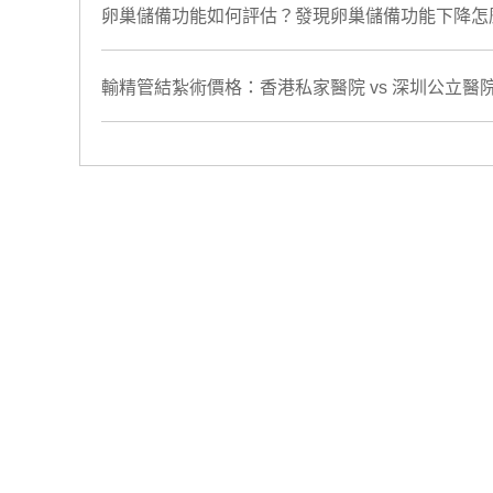
​卵巢儲備功能如何評估？發現卵巢儲備功能下降怎
輸精管結紮術價格：香港私家醫院 vs 深圳公立醫