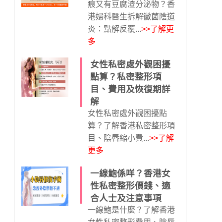
痕又有豆腐渣分泌物？香
港婦科醫生拆解黴菌陰道
炎：點解反覆...
>>了解更
多
女性私密處外觀困擾
點算？私密整形項
目、費用及恢復期詳
解
女性私密處外觀困擾點
算？了解香港私密整形項
目、陰唇縮小費...
>>了解
更多
一線鮑係咩？香港女
性私密整形價錢、適
合人士及注意事項
一線鮑是什麼？了解香港