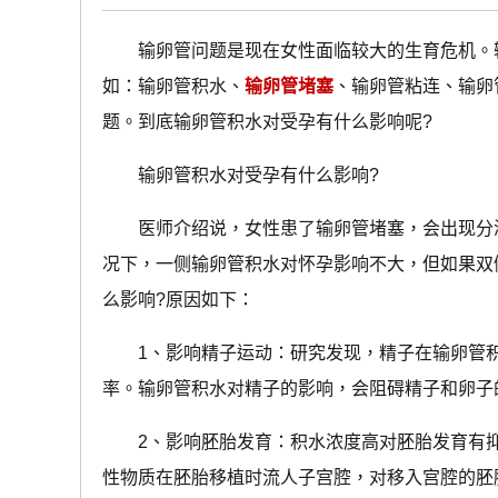
输卵管问题是现在女性面临较大的生育危机。输
如：输卵管积水、
输卵管堵塞
、输卵管粘连、输卵
题。到底输卵管积水对受孕有什么影响呢?
输卵管积水对受孕有什么影响?
医师介绍说，女性患了输卵管堵塞，会出现分泌
况下，一侧输卵管积水对怀孕影响不大，但如果双
么影响?原因如下：
1、影响精子运动：研究发现，精子在输卵管积
率。输卵管积水对精子的影响，会阻碍精子和卵子
2、影响胚胎发育：积水浓度高对胚胎发育有抑
性物质在胚胎移植时流人子宫腔，对移入宫腔的胚