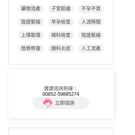
藥物流產
子宮肌瘤
不孕不育
陰道緊縮
早孕檢查
人流時間
上環取環
婦科檢查
陰道緊縮
陰唇修復
婦科炎症
人工流產
健康諮詢熱線：
00852-59885274
立即諮詢