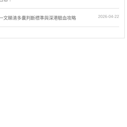
2026-04-22
一文睇清多囊判斷標準與深港驗血攻略