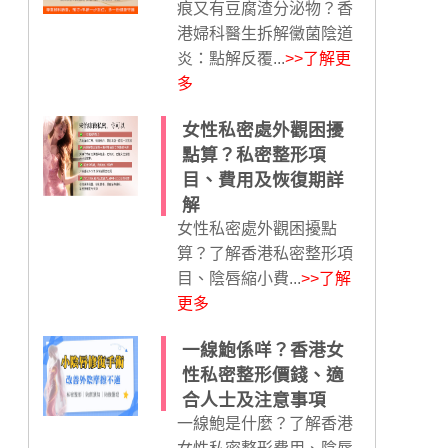
痕又有豆腐渣分泌物？香
港婦科醫生拆解黴菌陰道
炎：點解反覆...
>>了解更
多
女性私密處外觀困擾
點算？私密整形項
目、費用及恢復期詳
解
女性私密處外觀困擾點
算？了解香港私密整形項
目、陰唇縮小費...
>>了解
更多
一線鮑係咩？香港女
性私密整形價錢、適
合人士及注意事項
一線鮑是什麼？了解香港