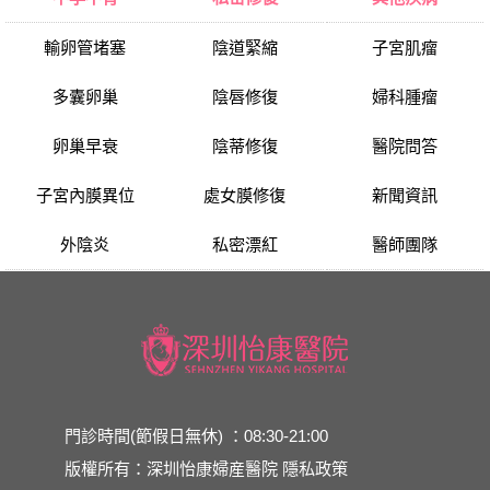
輸卵管堵塞
陰道緊縮
子宮肌瘤
多囊卵巢
陰唇修復
婦科腫瘤
卵巢早衰
陰蒂修復
醫院問答
子宮內膜異位
處女膜修復
新聞資訊
外陰炎
私密漂紅
醫師團隊
門診時間(節假日無休) ：08:30-21:00
版權所有：深圳怡康婦産醫院
隱私政策