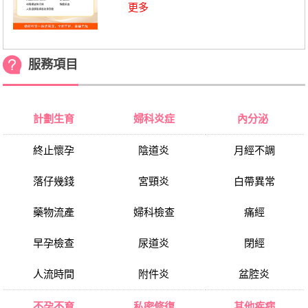
更多
服務項目
計劃生育
婦科炎症
內分泌
終止懷孕
陰道炎
月經不調
落仔幾錢
宮頸炎
白帶異常
藥物流產
婦科檢查
痛經
早孕檢查
尿道炎
閉經
人流時間
附件炎
盆腔炎
不孕不育
私密修復
其他疾病