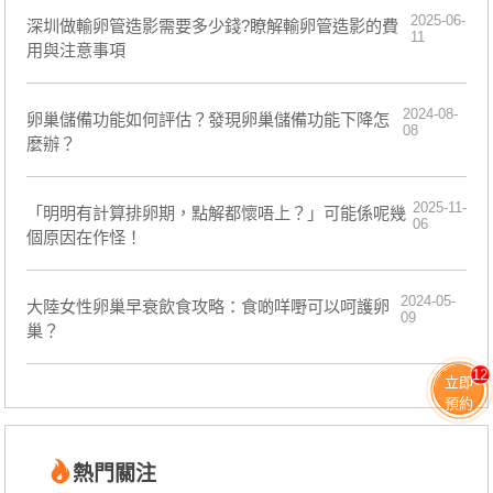
2025-06-
深圳做輸卵管造影需要多少錢?瞭解輸卵管造影的費
11
用與注意事項
2024-08-
​卵巢儲備功能如何評估？發現卵巢儲備功能下降怎
08
麼辦？
2025-11-
「明明有計算排卵期，點解都懷唔上？」可能係呢幾
06
個原因在作怪！
2024-05-
大陸女性卵巢早衰飲食攻略：食啲咩嘢可以呵護卵
09
巢？
12
立即
預約
熱門關注