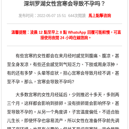
深圳罗湖女性宫寒会导致不孕吗？
发布时间：2022-05-07 15:51 644次閱讀
馬上點擊咨詢
溫馨提醒：淩晨 12 點至早上 8 點 WhatsApp 回覆可能較慢，可直
接使用夜間 24 小時在線諮詢。
有些宫寒的女性都会在来月经时感觉到腹痛、腹凉，甚
至全身发凉，有些还会感觉到气短乏力、下肢或周身浮肿，
有的还有多梦、头晕等症状，担心宫寒会导致月经不调，甚
至不孕。那么，宫寒会导致不孕吗?
大多数宫寒的女性月经延后，少则推迟十多天，多则两
三个月，这样都会影响到排卵。没有排卵是会影响怀孕，甚
至导致不孕的。从另一个角度讲，子宫温度偏低，不适合胎
儿生长，即使怀孕也容易流产，所以女性在准备怀孕前先调