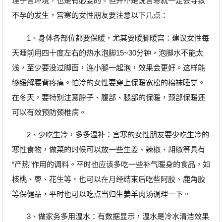
理子宫环境，也是有必要的。但并不是说宫寒就一定会导致
不孕的发生，宫寒的女性朋友要注意以下几点：
1、身体各部位都要保暖，尤其要暖脚暖宫：建议女性每
天睡前用四十度左右的热水泡脚15~30分钟，泡脚水不能太
浅，至少要没过脚面，连小腿一起泡，效果会更好。这样能
够缓解腰背疼痛。怕冷的女性要穿上保暖宽松的棉袜睡觉。
在冬天，要特别注意脖子、腹部、腿部的保暖，颈部保暖还
可以有效预防颈椎病。
2、少吃生冷，多多温补：宫寒的女性朋友要少吃生冷的
寒性食物，做菜的时候可以放一些生姜、辣椒、胡椒等具有
“产热”作用的调料。平时也应该多吃一些补气暖身的食品，如
核桃、枣、花生等。也可以在月经结束后吃些阿胶、鹿角胶
等保健品，平时也可以吃点当归生姜羊肉汤调理一下。
3、做家务多用温水：有数据显示，温水是冷水清洁效果