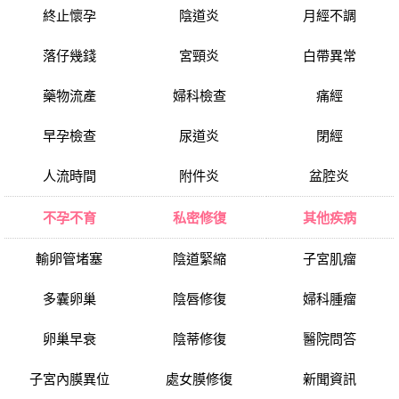
終止懷孕
陰道炎
月經不調
落仔幾錢
宮頸炎
白帶異常
藥物流產
婦科檢查
痛經
早孕檢查
尿道炎
閉經
人流時間
附件炎
盆腔炎
不孕不育
私密修復
其他疾病
輸卵管堵塞
陰道緊縮
子宮肌瘤
多囊卵巢
陰唇修復
婦科腫瘤
卵巢早衰
陰蒂修復
醫院問答
子宮內膜異位
處女膜修復
新聞資訊