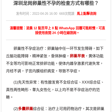
深圳龙岗卵巢性不孕的检查方式有哪些？
发布时间：2022-04-26 16:00 669次閱讀
馬上點擊咨詢
溫馨提醒：淩晨 12 點至早上 8 點 WhatsApp 回覆可能較慢，可直
接使用夜間 24 小時在線諮詢。
卵巢性不孕症治疗：卵巢轴中任一环节发生障碍，如下
丘脑功能障碍，精神紧张，垂体肿瘤，
卵巢早衰
，黄体功能
不全等均可影响正常排卵功能，使体内雌孕激素代谢失常，
月经不调，子宫内膜组织病变，导致不孕症。
(1)先天性异常：有性腺发育不全综合征、XXX综合征、
真性两性畸形、睾丸女性化，以上均不是不孕症治疗的范
畴。
(2)
多囊卵巢
综合征：治疗上可用药物治疗，其次是卵巢