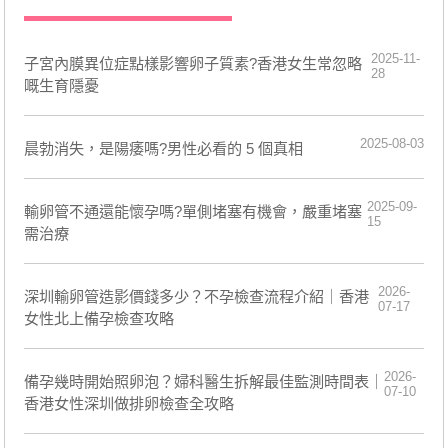
2025-11-
子宮內膜異位症點樣影響卵子質素?香港女生常忽略
28
嘅生育隱憂
2025-08-03
晨勃消失，是陽痿嗎?男性必看的 5 個真相
2025-09-
輸卵管不通還能懷孕嗎?單側堵塞有機會，嚴重堵塞
15
需治療
2026-
深圳輸卵管造影價錢多少？不孕檢查流程介紹｜香港
07-17
女性北上備孕檢查攻略
2026-
備孕幾時開始照卵泡？婦科醫生拆解最佳監測時間表｜
07-10
香港女性深圳做排卵檢查全攻略