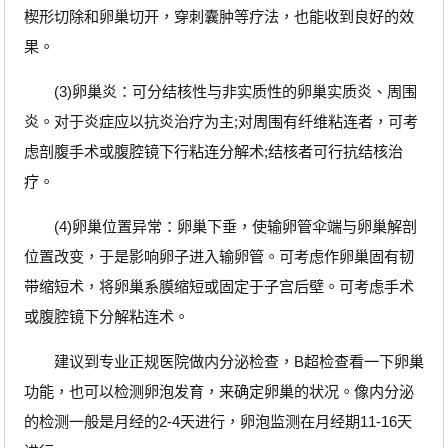
楔形切除和卵巢切开，穿刺囊肿等疗法，也能收到良好的效
果。
(3)卵巢炎：可分结核性与非实质性的卵巢实质炎、周围
炎。对于炎症应以抗炎治疗为主;对周围有纤维粘连者，可考
虑剖腹手术或腹腔镜下行粘连分解术;结核者可行抗结核治
疗。
(4)卵巢位置异常：卵巢下垂，使输卵管伞端与卵巢解剖
位置改变，于是影响卵子进入输卵管。可考虑作卵巢固有韧
带缩短术，将卵巢系膜缩短或固定于子宫后壁。可考虑手术
或腹腔镜下分解粘连术。
建议到专业正规医院做内分泌检查，B超检查看一下卵巢
功能，也可以检测卵泡发育，来确定卵巢的状况。像内分泌
的检测一般是月经的2-4天进行，卵泡监测在月经期11-16天