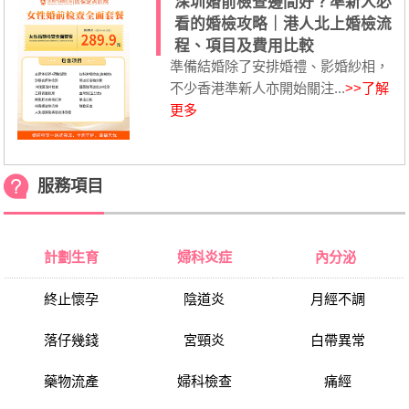
深圳婚前檢查邊間好？準新人必
看的婚檢攻略｜港人北上婚檢流
程、項目及費用比較
準備結婚除了安排婚禮、影婚紗相，
不少香港準新人亦開始關注...
>>了解
更多
服務項目
計劃生育
婦科炎症
內分泌
終止懷孕
陰道炎
月經不調
落仔幾錢
宮頸炎
白帶異常
藥物流產
婦科檢查
痛經