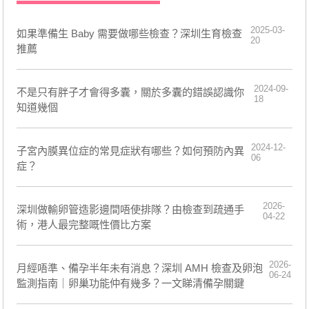
2025-03-
如果準備生 Baby 需要做哪些檢查？深圳生育檢查
20
推薦
2024-09-
不是只有胖子才會得多囊，關於多囊的錯誤認識你
18
知道幾個
2024-12-
子宮內膜異位症的常見症狀有哪些？如何預防內異
06
症？
2026-
深圳做輸卵管造影邊間唔使排隊？由檢查到疏通手
04-22
術，港人最完整嘅性價比方案
2026-
月經唔準、備孕半年未有消息？深圳 AMH 檢查及卵泡
06-24
監測指南｜卵巢功能仲有幾多？一文睇清備孕關鍵