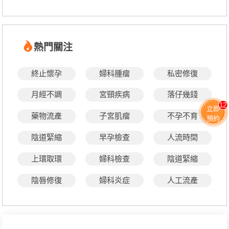
熱門關注
終止懷孕
婦科腫瘤
私密修復
月經不調
宮頸疾病
落仔幾錢
12
立即
藥物流產
子宮肌瘤
不孕不育
預約
陰道緊縮
早孕檢查
人流時間
上環取環
婦科檢查
陰道緊縮
陰唇修復
婦科炎症
人工流產