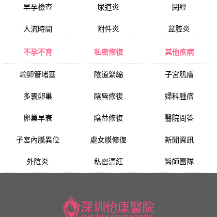
早孕檢查
尿道炎
閉經
人流時間
附件炎
盆腔炎
不孕不育
私密修復
其他疾病
輸卵管堵塞
陰道緊縮
子宮肌瘤
多囊卵巢
陰唇修復
婦科腫瘤
卵巢早衰
陰蒂修復
醫院問答
子宮內膜異位
處女膜修復
新聞資訊
外陰炎
私密漂紅
醫師團隊