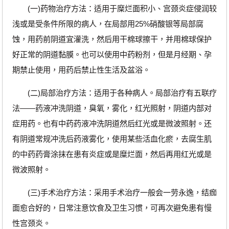
(一)药物治疗方法：适用于糜烂面积小、宫颈炎症侵润较
浅或是受条件所限的病人，在局部用25%硝酸银等局部腐
蚀，用药前阴道宜灌洗，然后用干棉球擦干，并用棉球保护
好正常的阴道黏膜。也可以使用中药粉剂，但是月经期、孕
期禁止使用，用药后禁止性生活及盆浴。
(二)局部治疗方法：适用于各种病人。局部治疗有五联疗
法——药液冲洗阴道，臭氧，雾化，红光照射，阴道内部对
症用药。也有中药药液冲洗阴道然后红光或是微波照射。还
有阴道常规冲洗后药液雾化，使用某些活血化瘀，去腐生肌
的中药药膏涂抹在患有炎症或是糜烂面，然后再用红光或是
微波照射。
(三)手术治疗方法：采用手术治疗一般会一劳永逸，结痂
面愈合好的，日常注意饮食及卫生习惯，可再次避免患有慢
性宫颈炎。