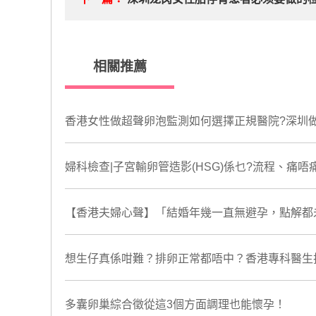
相關推薦
香港女性做超聲卵泡監測如何選擇正規醫院?深圳
婦科檢查|子宮輸卵管造影(HSG)係乜?流程、痛
【香港夫婦心聲】「結婚年幾一直無避孕，點解都
想生仔真係咁難？排卵正常都唔中？香港專科醫生拆
​多囊卵巢綜合徵從這3個方面調理也能懷孕！