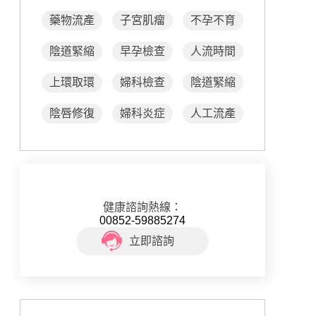
藥物流產
子宮肌瘤
不孕不育
陰道緊縮
早孕檢查
人流時間
上環取環
婦科檢查
陰道緊縮
陰唇修復
婦科炎症
人工流產
健康諮詢熱線：
00852-59885274
立即諮詢