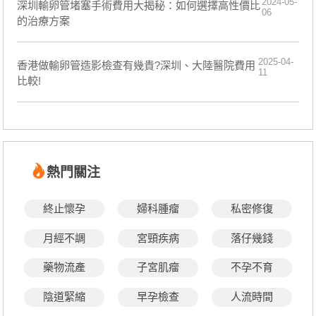
2024-05-
深圳輸卵管堵塞手術費用大揭秘：如何選擇高性價比
06
的治療方案
2025-04-
香港做輸卵管造影檢查有幾貴?深圳、大陸醫院費用
11
比較!
熱門關注
終止懷孕
婦科腫瘤
私密修復
月經不調
宮頸疾病
落仔幾錢
藥物流產
子宮肌瘤
不孕不育
陰道緊縮
早孕檢查
人流時間