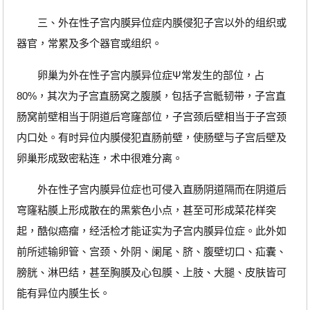
三、外在性子宫内膜异位症内膜侵犯子宫以外的组织或
器官，常累及多个器官或组织。
卵巢为外在性子宫内膜异位症Ψ常发生的部位，占
80%，其次为子宫直肠窝之腹膜，包括子宫骶韧带，子宫直
肠窝前壁相当于阴道后穹窿部位，子宫颈后壁相当于子宫颈
内口处。有时异位内膜侵犯直肠前壁，使肠壁与子宫后壁及
卵巢形成致密粘连，术中很难分离。
外在性子宫内膜异位症也可侵入直肠阴道隔而在阴道后
穹窿粘膜上形成散在的黑紫色小点，甚至可形成菜花样突
起，酷似癌瘤，经活检才能证实为子宫内膜异位症。此外如
前所述输卵管、宫颈、外阴、阑尾、脐、腹壁切口、疝囊、
膀胱、淋巴结，甚至胸膜及心包膜、上肢、大腿、皮肤皆可
能有异位内膜生长。