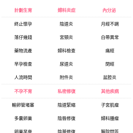
計劃生育
婦科炎症
內分泌
終止懷孕
陰道炎
月經不調
落仔幾錢
宮頸炎
白帶異常
藥物流產
婦科檢查
痛經
早孕檢查
尿道炎
閉經
人流時間
附件炎
盆腔炎
不孕不育
私密修復
其他疾病
輸卵管堵塞
陰道緊縮
子宮肌瘤
多囊卵巢
陰唇修復
婦科腫瘤
卵巢早衰
陰蒂修復
醫院問答