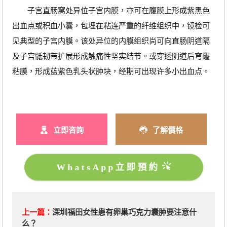
子宫直肠窝处异位子宫内膜，亦可在腹膜上形成紫黑色
出血点或积血小囊，包埋在粘连严重的纤维组织中，镜检可
见典型的子宫内膜。该处异位的内膜组织尚可向直肠阴道隔
及子宫骶韧带扩展形成触痛性坚实结节。或穿透阴道后穹窿
粘膜，形成蓝紫色乳头状肿块，经期可出现许多小出血点。
立即咨詢
了解價格
WhatsApp立即預約
上一篇：
深圳福田女性患有卵巢巧克力囊肿要注意什
么？