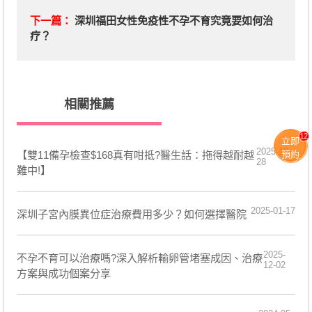
下一篇：
深圳福田女性免疫性不孕不育究竟要如何治
疗？
相關推薦
12
立即
2025-10-
預約
【雙11備孕檢查$168真有咁抵?醫生話：拖得越耐越
28
難中!】
2025-01-17
深圳子宮內膜異位症治療費用多少？如何選擇醫院
2025-
不孕不育可以治療嗎?深入解析輸卵管堵塞成因、治療
12-02
方案與成功個案分享