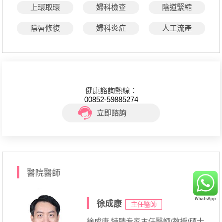
上環取環
婦科檢查
陰道緊縮
陰唇修復
婦科炎症
人工流產
健康諮詢熱線：
00852-59885274
立即諮詢
醫院醫師
徐成康
主任醫師
徐成康 特聘专家主任醫師/教授/碩士