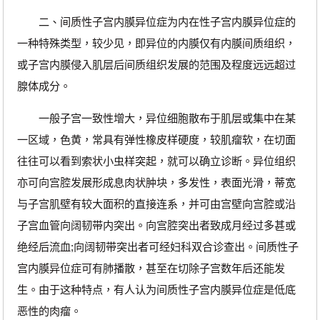
二、间质性子宫内膜异位症为内在性子宫内膜异位症的
一种特殊类型，较少见，即异位的内膜仅有内膜间质组织，
或子宫内膜侵入肌层后间质组织发展的范围及程度远远超过
腺体成分。
一般子宫一致性增大，异位细胞散布于肌层或集中在某
一区域，色黄，常具有弹性橡皮样硬度，较肌瘤软，在切面
往往可以看到索状小虫样突起，就可以确立诊断。异位组织
亦可向宫腔发展形成息肉状肿块，多发性，表面光滑，蒂宽
与子宫肌壁有较大面积的直接连系，并可由宫壁向宫腔或沿
子宫血管向阔韧带内突出。向宫腔突出者致成月经过多甚或
绝经后流血;向阔韧带突出者可经妇科双合诊查出。间质性子
宫内膜异位症可有肺播散，甚至在切除子宫数年后还能发
生。由于这种特点，有人认为间质性子宫内膜异位症是低底
恶性的肉瘤。