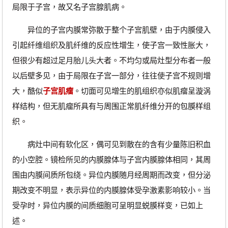
局限于子宫，故又名子宫腺肌病。
异位的子宫内膜常弥散于整个子宫肌壁，由于内膜侵入
引起纤维组织及肌纤维的反应性增生，使子宫一致性胀大，
但很少有超过足月胎儿头大者。不均匀或局灶型分布者一般
以后壁多见，由于局限在子宫一部分，往往使子宫不规则增
大，酷似
子宫肌瘤
。切面可见增生的肌组织亦似肌瘤呈漩涡
样结构，但无肌瘤所具有与周围正常肌纤维分开的包膜样组
织。
病灶中间有软化区，偶可见到散在的含有少量陈旧积血
的小空腔。镜检所见的内膜腺体与子宫内膜腺体相同，其周
围由内膜间质所包绕。异位内膜随月经周期而改变，但分泌
期改变不明显，表示异位的内膜腺体受孕激素影响较小。当
受孕时，异位内膜的间质细胞可呈明显蜕膜样变，已如上
述。