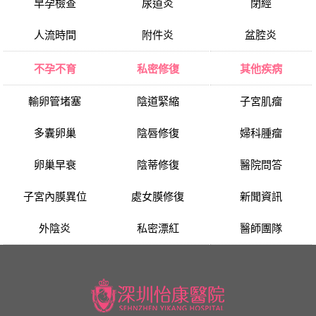
早孕檢查
尿道炎
閉經
人流時間
附件炎
盆腔炎
不孕不育
私密修復
其他疾病
輸卵管堵塞
陰道緊縮
子宮肌瘤
多囊卵巢
陰唇修復
婦科腫瘤
卵巢早衰
陰蒂修復
醫院問答
子宮內膜異位
處女膜修復
新聞資訊
外陰炎
私密漂紅
醫師團隊