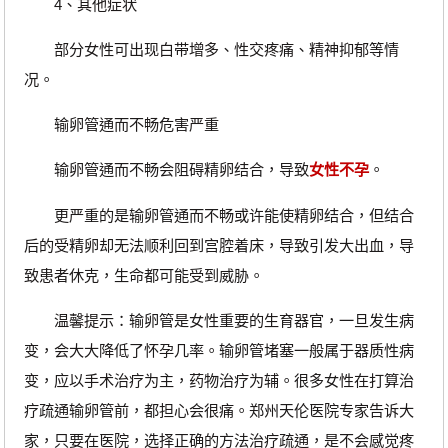
4、其他症状
部分女性可出现白带增多、性交疼痛、精神抑郁等情
况。
输卵管通而不畅危害严重
输卵管通而不畅会阻碍精卵结合，导致
女性不孕
。
更严重的是输卵管通而不畅或许能使精卵结合，但结合
后的受精卵却无法顺利回到宫腔着床，导致引发大出血，导
致患者休克，生命都可能受到威胁。
温馨提示：输卵管是女性重要的生育器官，一旦发生病
变，会大大降低了怀孕几率。输卵管堵塞一般属于器质性病
变，应以手术治疗为主，药物治疗为辅。很多女性在打算治
疗疏通输卵管前，都担心会很痛。郑州天伦医院专家告诉大
家，只要在医院，选择正确的方法治疗疏通，是不会感觉疼