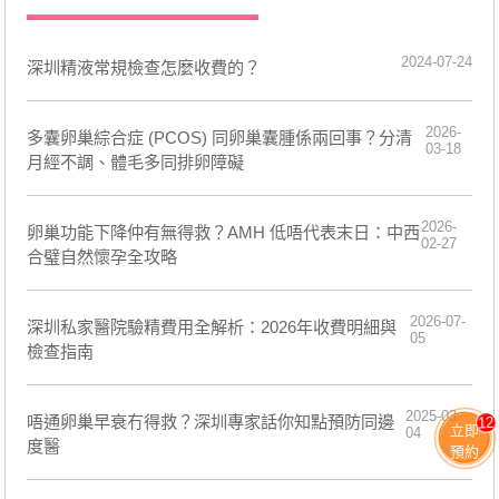
2024-07-24
深圳精液常規檢查怎麼收費的？
2026-
多囊卵巢綜合症 (PCOS) 同卵巢囊腫係兩回事？分清
03-18
月經不調、體毛多同排卵障礙
2026-
卵巢功能下降仲有無得救？AMH 低唔代表末日：中西
02-27
合璧自然懷孕全攻略
2026-07-
深圳私家醫院驗精費用全解析：2026年收費明細與
05
檢查指南
2025-03-
唔通卵巢早衰冇得救？深圳專家話你知點預防同邊
12
立即
04
度醫
預約