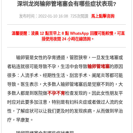
深圳龙岗输卵管堵塞会有哪些症状表现?
发布时间：2022-01-10 16:08 725次閱讀
馬上點擊咨詢
溫馨提醒：淩晨 12 點至早上 8 點 WhatsApp 回覆可能較慢，可直
接使用夜間 24 小時在線諮詢。
输卵管是女性的孕育通道，管腔狭窄，一旦发生堵塞或
者粘连就很可能导致不孕，生活中会导致
输卵管堵塞
的原因
很多：人流手术、经期性生活、刮宫手术、阑尾炎等都可能
导致。医生表示，大多数人输卵管堵塞后是觉察不到的，大
多数人都是到医院做
不孕不育
检查发现的。因此女性朋友平
时应对此要多加注意，特别是有妇科炎症或者做过人流的女
性，了解症状可以让我们更及时的发现疾病，从而做到早治
疗，早康复。