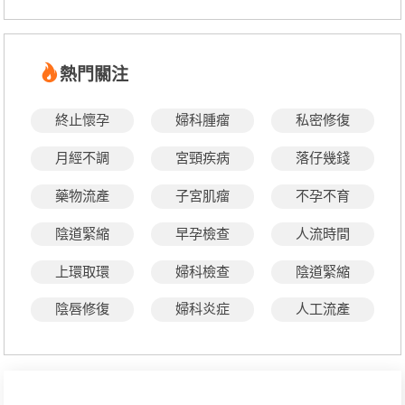
熱門關注
終止懷孕
婦科腫瘤
私密修復
月經不調
宮頸疾病
落仔幾錢
藥物流產
子宮肌瘤
不孕不育
陰道緊縮
早孕檢查
人流時間
上環取環
婦科檢查
陰道緊縮
陰唇修復
婦科炎症
人工流產