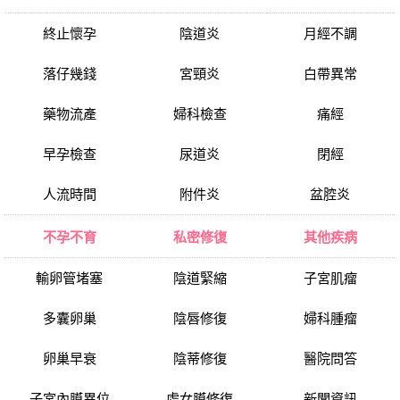
終止懷孕
陰道炎
月經不調
落仔幾錢
宮頸炎
白帶異常
藥物流產
婦科檢查
痛經
早孕檢查
尿道炎
閉經
人流時間
附件炎
盆腔炎
不孕不育
私密修復
其他疾病
輸卵管堵塞
陰道緊縮
子宮肌瘤
多囊卵巢
陰唇修復
婦科腫瘤
卵巢早衰
陰蒂修復
醫院問答
子宮內膜異位
處女膜修復
新聞資訊