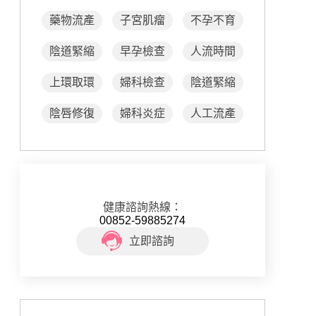
藥物流產
子宮肌瘤
不孕不育
陰道緊縮
早孕檢查
人流時間
上環取環
婦科檢查
陰道緊縮
陰唇修復
婦科炎症
人工流產
健康諮詢熱線：
00852-59885274
立即諮詢