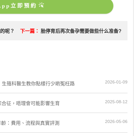
sApp立即預約
起的呢？
下一篇：
胎停育后再次备孕需要做些什么准备?
2026-01-09
兒，生殖科醫生教你點樣行少啲冤枉路
2025-08-12
綜合征，唔理會可能影響生育
2026-05-06
年齡：費用、流程與真實評測