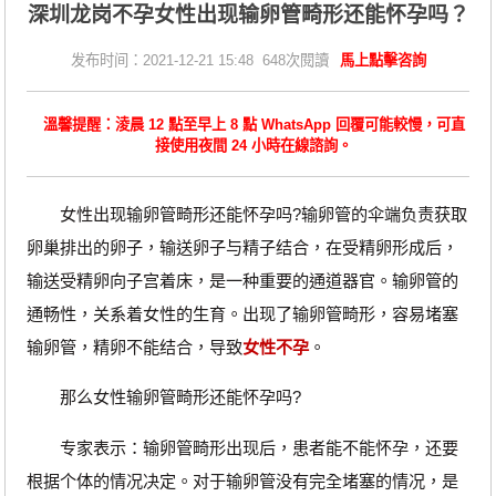
深圳龙岗不孕女性出现输卵管畸形还能怀孕吗？
发布时间：2021-12-21 15:48 648次閱讀
馬上點擊咨詢
溫馨提醒：淩晨 12 點至早上 8 點 WhatsApp 回覆可能較慢，可直
接使用夜間 24 小時在線諮詢。
女性出现输卵管畸形还能怀孕吗?输卵管的伞端负责获取
卵巢排出的卵子，输送卵子与精子结合，在受精卵形成后，
输送受精卵向子宫着床，是一种重要的通道器官。输卵管的
通畅性，关系着女性的生育。出现了输卵管畸形，容易堵塞
输卵管，精卵不能结合，导致
女性不孕
。
那么女性输卵管畸形还能怀孕吗?
专家表示：输卵管畸形出现后，患者能不能怀孕，还要
根据个体的情况决定。对于输卵管没有完全堵塞的情况，是