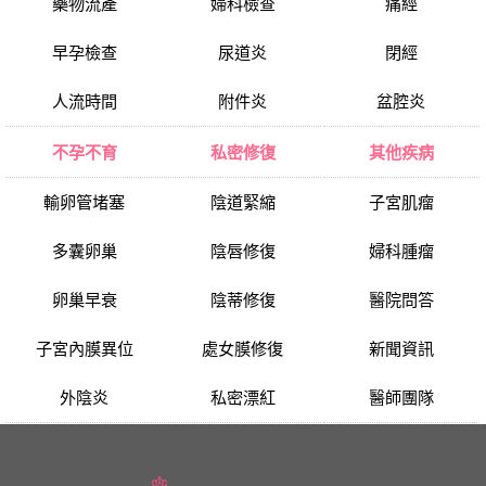
藥物流產
婦科檢查
痛經
早孕檢查
尿道炎
閉經
人流時間
附件炎
盆腔炎
不孕不育
私密修復
其他疾病
輸卵管堵塞
陰道緊縮
子宮肌瘤
多囊卵巢
陰唇修復
婦科腫瘤
卵巢早衰
陰蒂修復
醫院問答
子宮內膜異位
處女膜修復
新聞資訊
外陰炎
私密漂紅
醫師團隊