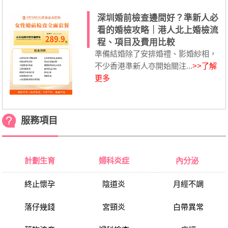
深圳婚前檢查邊間好？準新人必
看的婚檢攻略｜港人北上婚檢流
程、項目及費用比較
準備結婚除了安排婚禮、影婚紗相，
不少香港準新人亦開始關注...
>>了解
更多
服務項目
計劃生育
婦科炎症
內分泌
終止懷孕
陰道炎
月經不調
落仔幾錢
宮頸炎
白帶異常