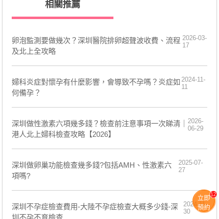
相關推薦
2026-03-
卵泡監測要做幾次？深圳醫院排卵超聲波收費、流程
17
及北上全攻略
2024-11-
婦科炎症對懷孕有什麼影響，會導致不孕嗎？炎症如
11
何備孕？
2026-
深圳做性激素六項幾多錢？檢查前注意事項一次睇清｜
06-29
港人北上婦科檢查攻略【2026】
2025-07-
深圳做卵巢功能檢查幾多錢?包括AMH、性激素六
27
項嗎?
12
立即
2024-11-
深圳不孕症檢查費用-大陸不孕症檢查大概多少錢-深
預約
30
圳不孕不育檢查