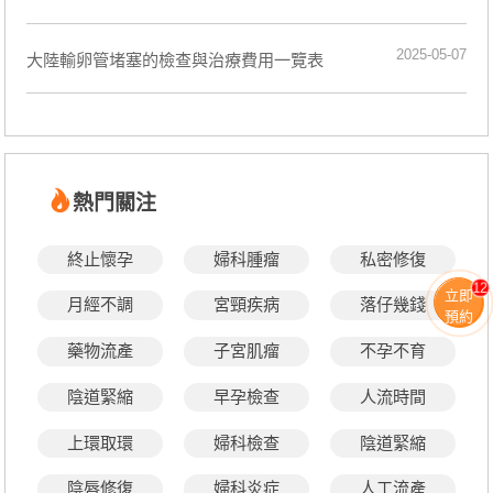
2025-05-07
大陸輸卵管堵塞的檢查與治療費用一覽表
熱門關注
終止懷孕
婦科腫瘤
私密修復
12
立即
月經不調
宮頸疾病
落仔幾錢
預約
藥物流產
子宮肌瘤
不孕不育
陰道緊縮
早孕檢查
人流時間
上環取環
婦科檢查
陰道緊縮
陰唇修復
婦科炎症
人工流產