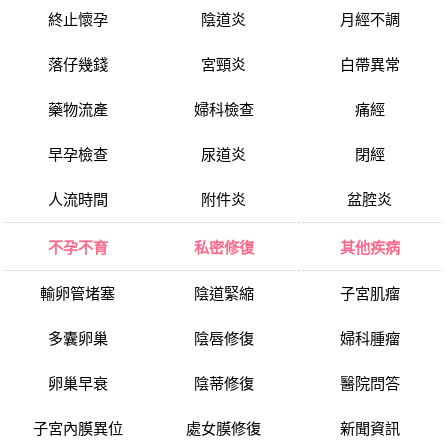
終止懷孕
陰道炎
月經不調
落仔幾錢
宮頸炎
白帶異常
藥物流產
婦科檢查
痛經
早孕檢查
尿道炎
閉經
人流時間
附件炎
盆腔炎
不孕不育
私密修復
其他疾病
輸卵管堵塞
陰道緊縮
子宮肌瘤
多囊卵巢
陰唇修復
婦科腫瘤
卵巢早衰
陰蒂修復
醫院問答
子宮內膜異位
處女膜修復
新聞資訊