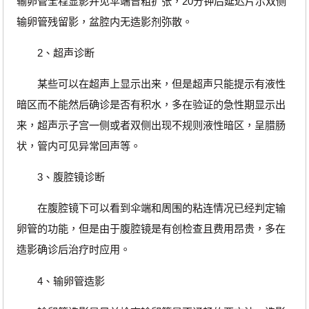
输卵管全程显影并见伞端曾粗扩张，20分钟后延迟片示双侧
输卵管残留影，盆腔内无造影剂弥散。
2、超声诊断
某些可以在超声上显示出来，但是超声只能提示有液性
暗区而不能然后确诊是否有积水，多在验证的急性期显示出
来，超声示子宫一侧或者双侧出现不规则液性暗区，呈腊肠
状，管内可见异常回声等。
3、腹腔镜诊断
在腹腔镜下可以看到伞端和周围的粘连情况已经判定输
卵管的功能，但是由于腹腔镜是有创检查且费用昂贵，多在
造影确诊后治疗时应用。
4、输卵管造影