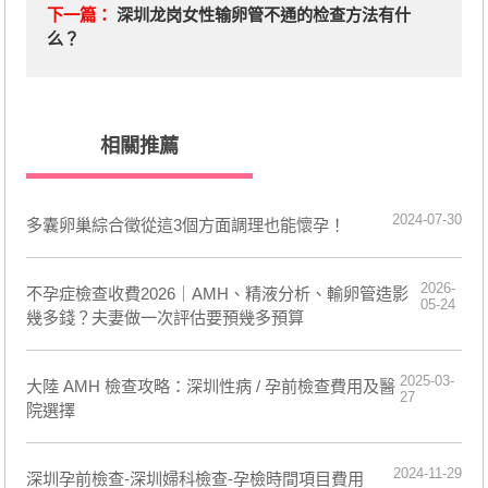
下一篇：
深圳龙岗女性输卵管不通的检查方法有什
么？
相關推薦
2024-07-30
​多囊卵巢綜合徵從這3個方面調理也能懷孕！
2026-
不孕症檢查收費2026｜AMH、精液分析、輸卵管造影
05-24
幾多錢？夫妻做一次評估要預幾多預算
2025-03-
大陸 AMH 檢查攻略：深圳性病 / 孕前檢查費用及醫
27
院選擇
2024-11-29
深圳孕前檢查-深圳婦科檢查-孕檢時間項目費用