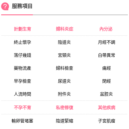
服務項目
計劃生育
婦科炎症
內分泌
終止懷孕
陰道炎
月經不調
落仔幾錢
宮頸炎
白帶異常
藥物流產
婦科檢查
痛經
早孕檢查
尿道炎
閉經
人流時間
附件炎
盆腔炎
不孕不育
私密修復
其他疾病
輸卵管堵塞
陰道緊縮
子宮肌瘤