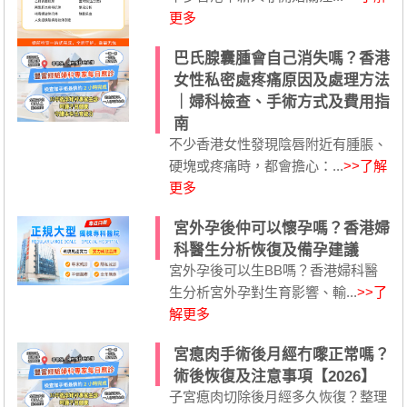
更多
巴氏腺囊腫會自己消失嗎？香港
女性私密處疼痛原因及處理方法
｜婦科檢查、手術方式及費用指
南
不少香港女性發現陰唇附近有腫脹、
硬塊或疼痛時，都會擔心：...
>>了解
更多
宮外孕後仲可以懷孕嗎？香港婦
科醫生分析恢復及備孕建議
宮外孕後可以生BB嗎？香港婦科醫
生分析宮外孕對生育影響、輸...
>>了
解更多
宮瘜肉手術後月經冇嚟正常嗎？
術後恢復及注意事項【2026】
子宮瘜肉切除後月經多久恢復？整理