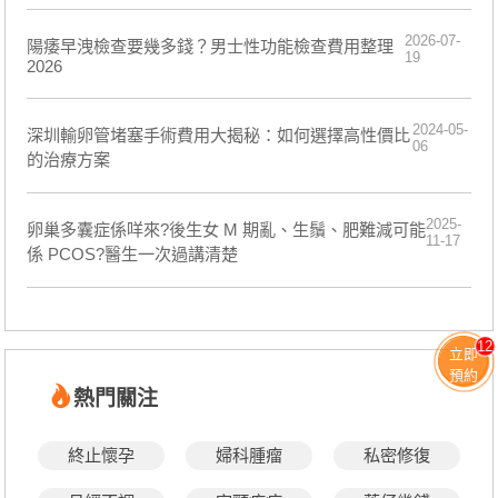
2026-07-
陽痿早洩檢查要幾多錢？男士性功能檢查費用整理
19
2026
2024-05-
深圳輸卵管堵塞手術費用大揭秘：如何選擇高性價比
06
的治療方案
2025-
卵巢多囊症係咩來?後生女 M 期亂、生鬚、肥難減可能
11-17
係 PCOS?醫生一次過講清楚
12
立即
預約
熱門關注
終止懷孕
婦科腫瘤
私密修復