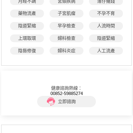
月經不調
宮頸疾病
落仔幾錢
藥物流產
子宮肌瘤
不孕不育
陰道緊縮
早孕檢查
人流時間
上環取環
婦科檢查
陰道緊縮
陰唇修復
婦科炎症
人工流產
健康諮詢熱線：
00852-59885274
立即諮詢