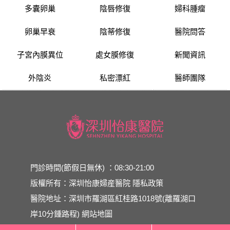
多囊卵巢
陰唇修復
婦科腫瘤
卵巢早衰
陰蒂修復
醫院問答
子宮內膜異位
處女膜修復
新聞資訊
外陰炎
私密漂紅
醫師團隊
門診時間(節假日無休) ：08:30-21:00
版權所有：深圳怡康婦産醫院
隱私政策
醫院地址：深圳市羅湖區紅桂路1018號(離羅湖口
岸10分鍾路程)
網站地圖