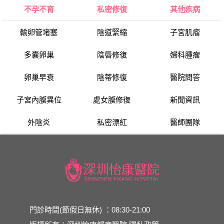
不孕不育
私密修復
其他疾病
輸卵管堵塞
陰道緊縮
子宮肌瘤
多囊卵巢
陰唇修復
婦科腫瘤
卵巢早衰
陰蒂修復
醫院問答
子宮內膜異位
處女膜修復
新聞資訊
外陰炎
私密漂紅
醫師團隊
門診時間(節假日無休) ：08:30-21:00