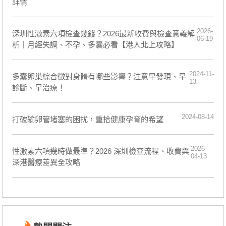
詳情
2026-
深圳性激素六項檢查幾錢？2026最新收費與檢查意義解
06-19
析｜月經失調、不孕、多囊必看【港人北上攻略】
2024-11-
多囊卵巢綜合徵對身體有哪些影響？注意早發現、早
13
診斷、早治療！
2024-08-14
打破输卵管堵塞的困扰，重拾健康孕育的希望
2026-
性激素六項幾時做最準？2026 深圳檢查流程、收費與
04-13
深港醫療差異全攻略