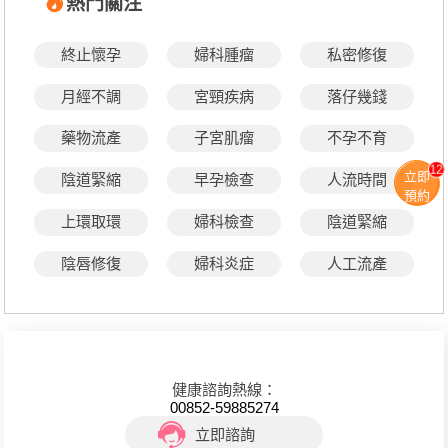
熱門關注
終止懷孕
婦科腫瘤
私密修復
月經不調
宮頸疾病
落仔幾錢
藥物流產
子宮肌瘤
不孕不育
12
立即
陰道緊縮
早孕檢查
人流時間
預約
上環取環
婦科檢查
陰道緊縮
陰唇修復
婦科炎症
人工流產
健康諮詢熱線：
00852-59885274
立即諮詢