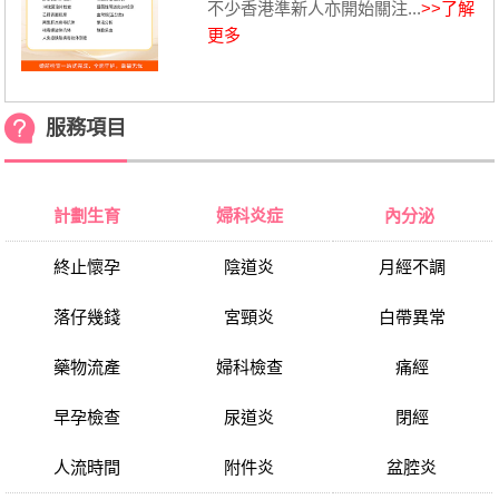
不少香港準新人亦開始關注...
>>了解
更多
服務項目
計劃生育
婦科炎症
內分泌
終止懷孕
陰道炎
月經不調
落仔幾錢
宮頸炎
白帶異常
藥物流產
婦科檢查
痛經
早孕檢查
尿道炎
閉經
人流時間
附件炎
盆腔炎