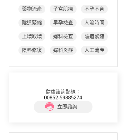
藥物流產
子宮肌瘤
不孕不育
陰道緊縮
早孕檢查
人流時間
上環取環
婦科檢查
陰道緊縮
陰唇修復
婦科炎症
人工流產
健康諮詢熱線：
00852-59885274
立即諮詢