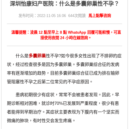
深圳怡康妇产医院：什么是多囊卵巢性不孕？
发布时间：2022-11-05 16:06 644次閱讀
馬上點擊咨詢
溫馨提醒：淩晨 12 點至早上 8 點 WhatsApp 回覆可能較慢，可直
接使用夜間 24 小時在線諮詢。
什么是
多囊卵巢
性不孕?如今很多女性出现了不排卵的症
状，经过检查很多是因为多囊卵巢。多囊卵巢综合征的发病
率有逐渐增加的趋势，目前多囊卵巢综合征已成为排在输卵
管阻塞性不孕之后第二位常见的不孕症原因。
患病初期很少有症状，常常不会被患者发现。因此，早
期诊断相对困难，就诊时70%已发展到严重程度，很少有患
者能得到早期治疗。其症状主要表现为下腹内有一个坚实而
微痛的肿块，有时性交会发生疼痛。