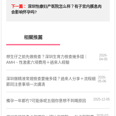
下一篇：
深圳怡康妇产医院怎么样？有子宫内膜息肉
会影响怀孕吗?
相關推薦
2026-
想生仔之前先做檢查？深圳生育力檢查幾多錢｜
04-05
AMH、性激素六項費用＋過來人經驗
2026-
深圳做精液常規檢查要幾多錢？過來人分享＋流程細
05-06
節同注意事項一次講清
2025-12-05
備孕一年都冇?可能係呢五個你意想不到嘅原因
2025-07-