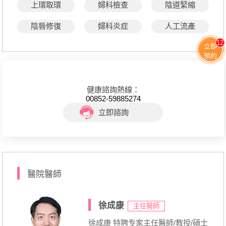
上環取環
婦科檢查
陰道緊縮
陰唇修復
婦科炎症
人工流產
12
立即
預約
健康諮詢熱線：
00852-59885274
立即諮詢
醫院醫師
徐成康
主任醫師
徐成康 特聘专家主任醫師/教授/碩士