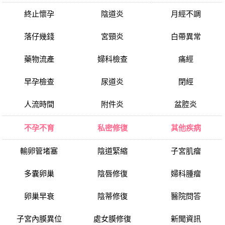
終止懷孕
陰道炎
月經不調
落仔幾錢
宮頸炎
白帶異常
藥物流產
婦科檢查
痛經
早孕檢查
尿道炎
閉經
人流時間
附件炎
盆腔炎
不孕不育
私密修復
其他疾病
輸卵管堵塞
陰道緊縮
子宮肌瘤
多囊卵巢
陰唇修復
婦科腫瘤
卵巢早衰
陰蒂修復
醫院問答
子宮內膜異位
處女膜修復
新聞資訊