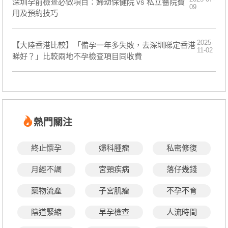
深圳孕前檢查必做項目：婦幼保健院 vs 私立醫院費
09
用及預約技巧
2025-
【大陸香港比較】「備孕一年多失敗，去深圳睇定香港
11-02
睇好？」比較兩地不孕檢查項目同收費
熱門關注
終止懷孕
婦科腫瘤
私密修復
月經不調
宮頸疾病
落仔幾錢
藥物流產
子宮肌瘤
不孕不育
陰道緊縮
早孕檢查
人流時間