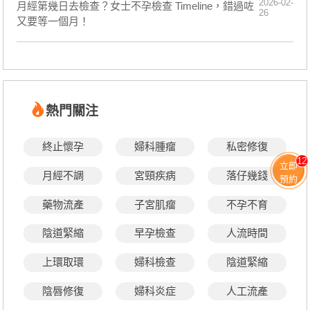
2026-02-
月經第幾日去檢查？女士不孕檢查 Timeline，錯過咗
26
又要等一個月！
熱門關注
終止懷孕
婦科腫瘤
私密修復
12
立即
月經不調
宮頸疾病
落仔幾錢
預約
藥物流產
子宮肌瘤
不孕不育
陰道緊縮
早孕檢查
人流時間
上環取環
婦科檢查
陰道緊縮
陰唇修復
婦科炎症
人工流產