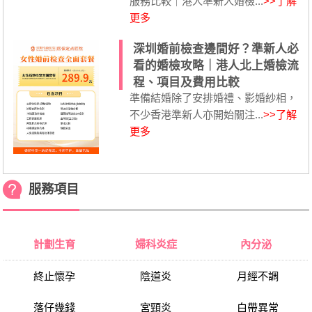
服務比較｜港人準新人婚檢...
>>了解
更多
深圳婚前檢查邊間好？準新人必
看的婚檢攻略｜港人北上婚檢流
程、項目及費用比較
準備結婚除了安排婚禮、影婚紗相，
不少香港準新人亦開始關注...
>>了解
更多
服務項目
計劃生育
婦科炎症
內分泌
終止懷孕
陰道炎
月經不調
落仔幾錢
宮頸炎
白帶異常