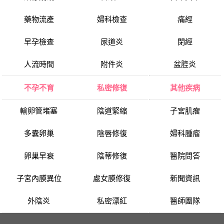
藥物流產
婦科檢查
痛經
早孕檢查
尿道炎
閉經
人流時間
附件炎
盆腔炎
不孕不育
私密修復
其他疾病
輸卵管堵塞
陰道緊縮
子宮肌瘤
多囊卵巢
陰唇修復
婦科腫瘤
卵巢早衰
陰蒂修復
醫院問答
子宮內膜異位
處女膜修復
新聞資訊
外陰炎
私密漂紅
醫師團隊