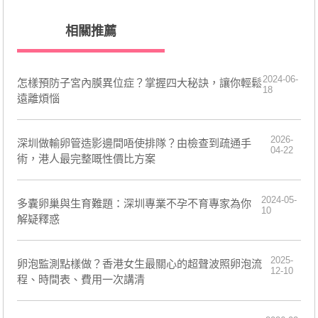
相關推薦
2024-06-
怎樣預防子宮內膜異位症？掌握四大秘訣，讓你輕鬆
18
遠離煩惱
2026-
深圳做輸卵管造影邊間唔使排隊？由檢查到疏通手
04-22
術，港人最完整嘅性價比方案
2024-05-
​多囊卵巢與生育難題：深圳專業不孕不育專家為你
10
解疑釋惑
2025-
卵泡監測點樣做？香港女生最關心的超聲波照卵泡流
12-10
程、時間表、費用一次講清