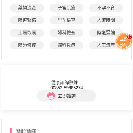
藥物流產
子宮肌瘤
不孕不育
陰道緊縮
早孕檢查
人流時間
上環取環
婦科檢查
陰道緊縮
12
立即
陰唇修復
婦科炎症
人工流產
預約
健康諮詢熱線：
00852-59885274
立即諮詢
醫院醫師