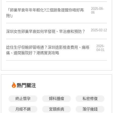
2025-08-
「卵巢早衰年年年輕化?三個跡象提醒你唔好再
06
拖!」
2025-02-12
深圳女性卵巢早衰如何早發現、早治療和預防？
2026-
諗住生仔但輸卵管唔通？深圳造影檢查費用、痛唔
04-01
痛、邊間醫院好？港媽實測攻略
熱門關注
終止懷孕
婦科腫瘤
私密修復
月經不調
宮頸疾病
落仔幾錢