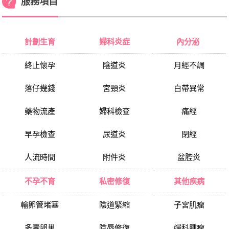
服務項目
計劃生育
婦科炎症
內分泌
終止懷孕
陰道炎
月經不調
落仔幾錢
宮頸炎
白帶異常
藥物流產
婦科檢查
痛經
早孕檢查
尿道炎
閉經
人流時間
附件炎
盆腔炎
不孕不育
私密修復
其他疾病
輸卵管堵塞
陰道緊縮
子宮肌瘤
多囊卵巢
陰唇修復
婦科腫瘤