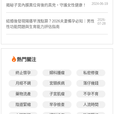
2024-06-19
揭秘子宮內膜異位背後的真兇，守護女性健康！
2026-
結婚後發現陽痿早洩點算？2026夫妻備孕必知｜男性
07-28
性功能問題與生育能力評估指南
熱門關注
終止懷孕
婦科腫瘤
私密修復
月經不調
宮頸疾病
落仔幾錢
藥物流產
子宮肌瘤
不孕不育
陰道緊縮
早孕檢查
人流時間