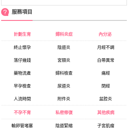
服務項目
計劃生育
婦科炎症
內分泌
終止懷孕
陰道炎
月經不調
落仔幾錢
宮頸炎
白帶異常
藥物流產
婦科檢查
痛經
早孕檢查
尿道炎
閉經
人流時間
附件炎
盆腔炎
不孕不育
私密修復
其他疾病
輸卵管堵塞
陰道緊縮
子宮肌瘤