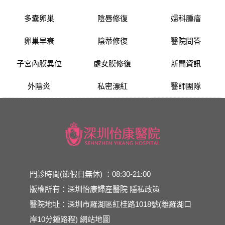
多囊卵巢
陰唇修復
婦科腫瘤
卵巢早衰
陰蒂修復
醫院問答
子宮內膜異位
處女膜修復
新聞資訊
外陰炎
私密漂紅
醫師團隊
門診時間(節假日無休) ：08:30-21:00
版權所有：深圳怡康婦産醫院
隱私政策
醫院地址：深圳市羅湖區紅桂路1018號(離羅湖口
岸10分鍾路程)
網站地圖