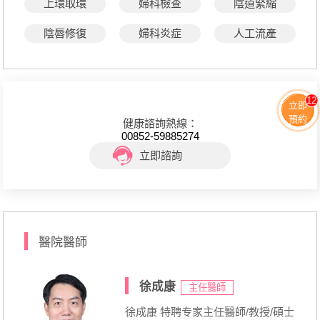
上環取環
婦科檢查
陰道緊縮
陰唇修復
婦科炎症
人工流產
12
立即
預約
健康諮詢熱線：
00852-59885274
立即諮詢
醫院醫師
徐成康
主任醫師
徐成康 特聘专家主任醫師/教授/碩士