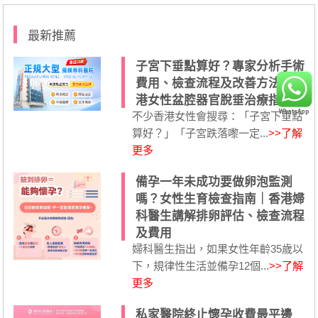
最新推薦
子宮下垂點算好？專家分析手術
費用、檢查流程及改善方法｜香
港女性盆腔器官脫垂治療指南
不少香港女性會搜尋：「子宮下垂點
算好？」「子宮跌落嚟一定...
>>了解
更多
備孕一年未成功要做卵泡監測
嗎？女性生育檢查指南｜香港婦
科醫生講解排卵評估、檢查流程
及費用
婦科醫生指出，如果女性年齡35歲以
下，規律性生活並備孕12個...
>>了解
更多
私家醫院終止懷孕收費最平邊