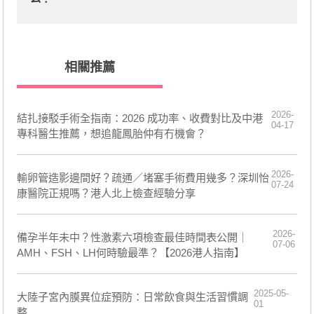
相關推薦
2026-
結扎接駁手術全指南：2026 成功率、收費對比及中港
04-17
專科醫生推薦，想追龍鳳胎仲有冇機會？
2026-
輸卵管造影邊間好？疏通／堵塞手術費用幾多？深圳怡
07-24
康醫院正規嗎？港人北上檢查經驗分享
2026-
備孕半年未中？性激素六項檢查最佳時間表公開｜
07-06
AMH、FSH、LH何時驗最準？【2026港人指南】
2025-05-
大陸子宮內膜異位症預防：日常飲食與生活習慣調
01
整