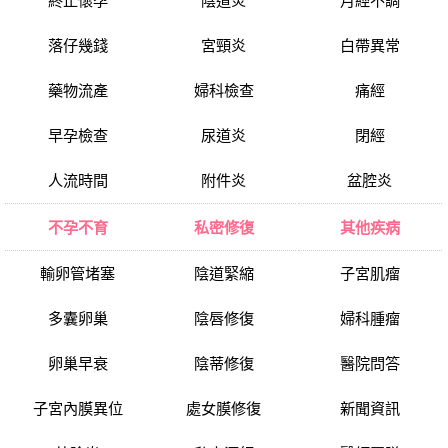
終止懷孕
陰道炎
月經不調
落仔幾錢
宮頸炎
白帶異常
藥物流產
婦科檢查
痛經
早孕檢查
尿道炎
閉經
人流時間
附件炎
盆腔炎
不孕不育
私密修復
其他疾病
輸卵管堵塞
陰道緊縮
子宮肌瘤
多囊卵巢
陰唇修復
婦科腫瘤
卵巢早衰
陰蒂修復
醫院問答
子宮內膜異位
處女膜修復
新聞資訊