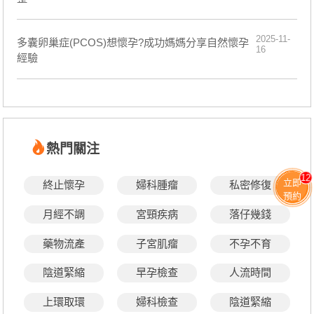
2025-11-
多囊卵巢症(PCOS)想懷孕?成功媽媽分享自然懷孕
16
經驗
熱門關注
12
立即
終止懷孕
婦科腫瘤
私密修復
預約
月經不調
宮頸疾病
落仔幾錢
藥物流產
子宮肌瘤
不孕不育
陰道緊縮
早孕檢查
人流時間
上環取環
婦科檢查
陰道緊縮