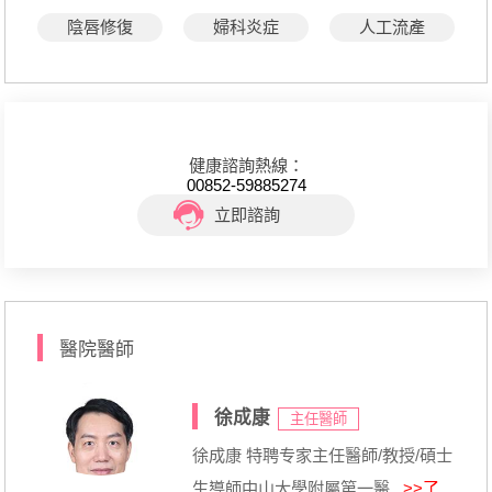
陰唇修復
婦科炎症
人工流產
健康諮詢熱線：
00852-59885274
立即諮詢
醫院醫師
徐成康
主任醫師
徐成康 特聘专家主任醫師/教授/碩士
生導師中山大學附屬第一醫...
>>了