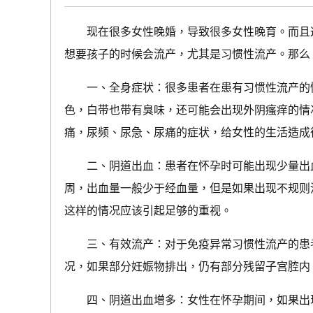
现在很多女性晚婚，导致很多女性晚育。而且这
想要孩子的时候会流产，尤其是习惯性流产。那么
一、全身症状：很多患者在患有习惯性流产的情
色，白带也带有臭味，还可能会出现外阴瘙痒的情
痛，尿频、尿急、尿痛的症状，给女性的生活造成
二、阴道出血：患者在怀孕时可能出现少量出血
周，出血量一般少于经血量，但是如果出现不规则
这样的情况应该引起足够的重视。
三、有效流产：对于免疫异常习惯性流产的患者
况，如果部分妊娠物排出，仍有部分残留子宫腔内
四、阴道出血增多：女性在怀孕期间，如果出现