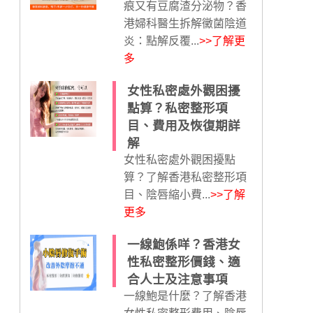
痕又有豆腐渣分泌物？香
港婦科醫生拆解黴菌陰道
炎：點解反覆...
>>了解更
多
女性私密處外觀困擾
點算？私密整形項
目、費用及恢復期詳
解
女性私密處外觀困擾點
算？了解香港私密整形項
目、陰唇縮小費...
>>了解
更多
一線鮑係咩？香港女
性私密整形價錢、適
合人士及注意事項
一線鮑是什麼？了解香港