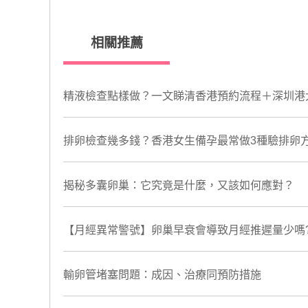
相關推薦
精液檢查點樣做？一文睇清香港預約流程＋深圳港
排卵檢查幾多錢？香港女生備孕最常做3種驗排卵
揭秘多囊卵巢：它究竟是什麼，又該如何應對？
【月經異常警號】卵巢早衰會導致月經推遲量少嗎
輸卵管堵塞問題：成因、治療同預防措施