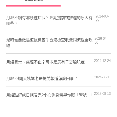
2024-08-
月經不調有哪幾種症狀？經期提前或推遲的原因有
29
哪些？
2026-04-
幾時需要做陰道鏡檢查？香港檢查收費同流程全攻
30
略
2024-12-24
月經異常、痛經不止？可能是患有子宮腺肌症
2024-08-11
月經不調|大姨媽老是提前報道怎麼回事？
2025-08-13
月經點解成日拖唔完?小心係身體畀你嘅「警號」!