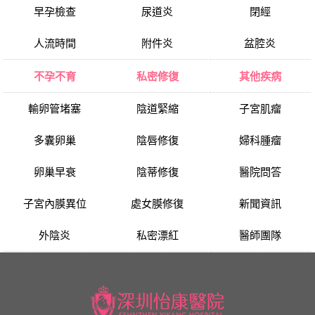
早孕檢查
尿道炎
閉經
人流時間
附件炎
盆腔炎
不孕不育
私密修復
其他疾病
輸卵管堵塞
陰道緊縮
子宮肌瘤
多囊卵巢
陰唇修復
婦科腫瘤
卵巢早衰
陰蒂修復
醫院問答
子宮內膜異位
處女膜修復
新聞資訊
外陰炎
私密漂紅
醫師團隊