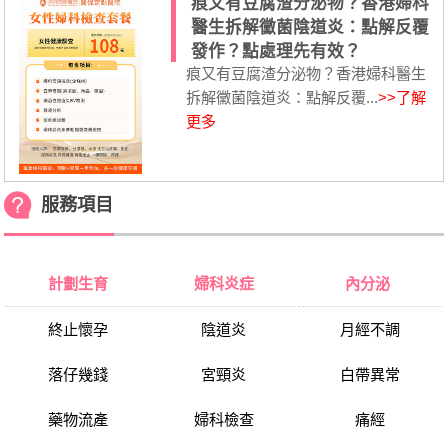
痕又有豆腐渣分泌物？香港婦科
醫生拆解黴菌陰道炎：點解反覆
發作？點處理先有效？
痕又有豆腐渣分泌物？香港婦科醫生
拆解黴菌陰道炎：點解反覆...
>>了解
更多
服務項目
計劃生育
婦科炎症
內分泌
終止懷孕
陰道炎
月經不調
落仔幾錢
宮頸炎
白帶異常
藥物流產
婦科檢查
痛經