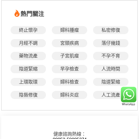
熱門關注
終止懷孕
婦科腫瘤
私密修復
月經不調
宮頸疾病
落仔幾錢
藥物流產
子宮肌瘤
不孕不育
陰道緊縮
早孕檢查
人流時間
上環取環
婦科檢查
陰道緊縮
陰唇修復
婦科炎症
人工流產
健康諮詢熱線：