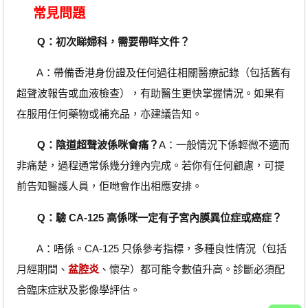
常見問題
Q：初次睇婦科，需要帶咩文件？
A：帶備香港身份證及任何過往相關醫療記錄（包括舊有
超聲波報告或血液檢查），有助醫生更快掌握情況。如果有
在服用任何藥物或補充品，亦建議告知。
Q：陰道超聲波係咪會痛？
A：一般情況下係輕微不適而
非痛楚，過程通常係幾分鐘內完成。若你有任何顧慮，可提
前告知醫護人員，佢哋會作出相應安排。
Q：驗 CA-125 高係咪一定有子宮內膜異位症或癌症？
A：唔係。CA-125 只係參考指標，多種良性情況（包括
月經期間、
盆腔炎
、懷孕）都可能令數值升高。診斷必須配
合臨床症狀及影像學評估。