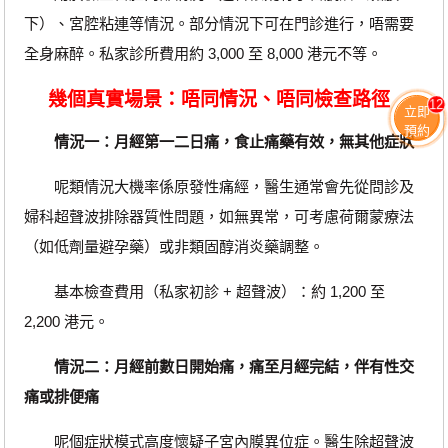
下）、宮腔粘連等情況。部分情況下可在門診進行，唔需要
全身麻醉。私家診所費用約 3,000 至 8,000 港元不等。
幾個真實場景：唔同情況、唔同檢查路徑
12
立即
預約
情況一：月經第一二日痛，食止痛藥有效，無其他症狀
呢類情況大機率係原發性痛經，醫生通常會先從問診及
婦科超聲波排除器質性問題，如無異常，可考慮荷爾蒙療法
（如低劑量避孕藥）或非類固醇消炎藥調整。
基本檢查費用（私家初診 + 超聲波）：約 1,200 至
2,200 港元。
情況二：月經前數日開始痛，痛至月經完結，伴有性交
痛或排便痛
呢個症狀模式高度懷疑子宮內膜異位症。醫生除超聲波