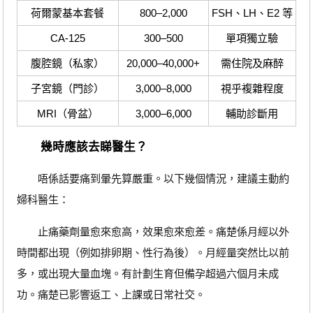
荷爾蒙基本套餐
800–2,000
FSH、LH、E2 等
CA-125
300–500
單項獨立驗
腹腔鏡（私家）
20,000–40,000+
需住院及麻醉
子宮鏡（門診）
3,000–8,000
視乎複雜程度
MRI（骨盆）
3,000–6,000
輔助診斷用
幾時應該去睇醫生？
唔係話要痛到暈先算嚴重。以下幾個情況，建議主動約
婦科醫生：
止痛藥劑量愈來愈高，效果愈來愈差。痛楚係月經以外
時間都出現（例如排卵期、性行為後）。月經量突然比以前
多，或出現大量血塊。有計劃生育但備孕超過六個月未成
功。痛楚已影響返工、上課或日常社交。