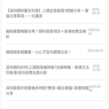
2025-
【深圳婦科醫生科普】上環定係取環?經驗分享 + 實
08-19
操注意事項，一文講清
2026-04-
痛經需要睇醫生嗎？婦科檢查項目＋香港收費全解
19
析
2024-08-20
痛經越來越嚴重，小心子宮內膜異位症！
2025-
深圳婦科診所|上環取環幾時做?先睇時機、取環方法
11-30
同香港/深圳收費全面比較
2025-09-
深圳取環手術要幾多時間?費用+醫生建議+真實經驗
09
分享