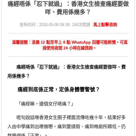
痛經唔係「忍下就過」：香港女生檢查痛經要做
咩、費用係幾多？
发布时间：2026-05-08 09:39 194次閱讀
馬上點擊咨詢
溫馨提醒：淩晨 12 點至早上 8 點 WhatsApp 回覆可能較慢，可直
接使用夜間 24 小時在線諮詢。
痛經唔係「忍下就過」：香港女生檢查痛經要做咩、費
用係幾多？
痛經到底係正常，定係身體響警號？
「痛經嘛，邊個女仔唔痛？」
呢句說話喺香港女生圈子裡面流傳咗幾十年，結果好多
人由中學痛到出嚟做嘢，痛到要請假、痛到喺廁所蹲低，仍
然覺得係「正常」。