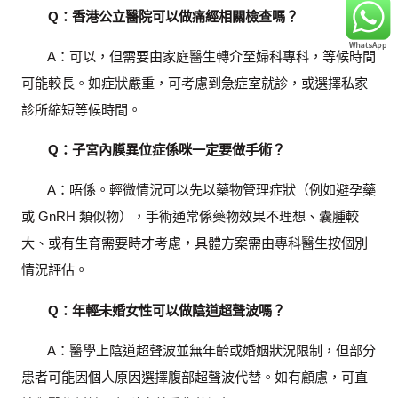
Q：香港公立醫院可以做痛經相關檢查嗎？
A：可以，但需要由家庭醫生轉介至婦科專科，等候時間
可能較長。如症狀嚴重，可考慮到急症室就診，或選擇私家
診所縮短等候時間。
Q：子宮內膜異位症係咪一定要做手術？
A：唔係。輕微情況可以先以藥物管理症狀（例如避孕藥
或 GnRH 類似物），手術通常係藥物效果不理想、囊腫較
大、或有生育需要時才考慮，具體方案需由專科醫生按個別
情況評估。
Q：年輕未婚女性可以做陰道超聲波嗎？
A：醫學上陰道超聲波並無年齡或婚姻狀況限制，但部分
患者可能因個人原因選擇腹部超聲波代替。如有顧慮，可直