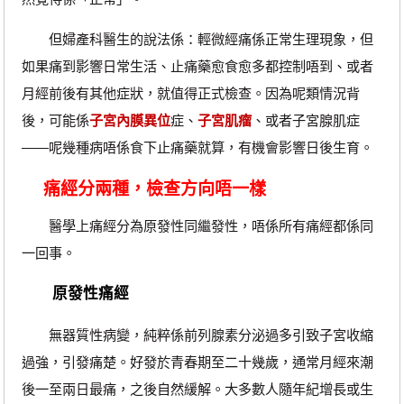
但婦產科醫生的說法係：輕微經痛係正常生理現象，但
如果痛到影響日常生活、止痛藥愈食愈多都控制唔到、或者
月經前後有其他症狀，就值得正式檢查。因為呢類情況背
後，可能係
子宮內膜異位
症、
子宮肌瘤
、或者子宮腺肌症
——呢幾種病唔係食下止痛藥就算，有機會影響日後生育。
痛經分兩種，檢查方向唔一樣
醫學上痛經分為原發性同繼發性，唔係所有痛經都係同
一回事。
原發性痛經
無器質性病變，純粹係前列腺素分泌過多引致子宮收縮
過強，引發痛楚。好發於青春期至二十幾歲，通常月經來潮
後一至兩日最痛，之後自然緩解。大多數人隨年紀增長或生