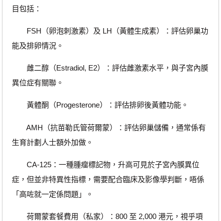
目包括：
FSH（卵泡刺激素）及 LH（黃體生成素）：評估卵巢功
能及排卵情況。
雌二醇（Estradiol, E2）：評估雌激素水平，與子宮內膜
異位症有關聯。
黃體酮（Progesterone）：評估排卵後黃體功能。
AMH（抗苗勒氏管荷爾蒙）：評估卵巢儲備，通常係有
生育計劃人士額外加做。
CA-125：一種腫瘤標記物，升高可見於子宮內膜異位
症，但並非特異性指標，需要配合臨床及影像學判斷，唔係
「高咗就一定係問題」。
荷爾蒙套餐費用（私家）：800 至 2,000 港元，視乎項