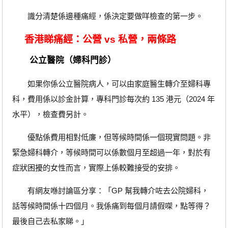
識分清楚係邊種痛經，係決定要做咩檢查的第一步。
香港睇痛經：公營 vs 私營，兩條路
公立醫院（婦科門診）
如果你係公立醫院病人，可以由家庭醫生轉介至婦科專
科，費用係以診金計算，專科門診每次約 135 港元（2024 年
水平），檢查費另計。
優點係費用相對低廉，但等候時間係一個現實問題。非
緊急婦科轉介，等候時間可以係數個月至超過一年，對於有
症狀困擾的女性而言，實際上係較難接受的安排。
有網友喺討論區分享：「GP 幫我轉介咗去公院婦科，
話等候時間係十四個月。我係痛到每個月請假㗎，點等得？
最後自己去私家睇。」