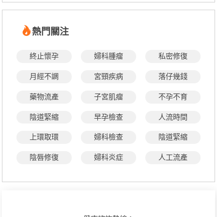
熱門關注
終止懷孕
婦科腫瘤
私密修復
月經不調
宮頸疾病
落仔幾錢
藥物流產
子宮肌瘤
不孕不育
陰道緊縮
早孕檢查
人流時間
上環取環
婦科檢查
陰道緊縮
陰唇修復
婦科炎症
人工流產