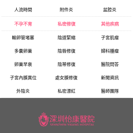
人流時間
附件炎
盆腔炎
不孕不育
私密修復
其他疾病
輸卵管堵塞
陰道緊縮
子宮肌瘤
多囊卵巢
陰唇修復
婦科腫瘤
卵巢早衰
陰蒂修復
醫院問答
子宮內膜異位
處女膜修復
新聞資訊
外陰炎
私密漂紅
醫師團隊