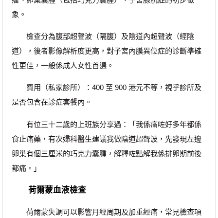
象。
檢查分為腹部超聲波（隔腹）及陰道內超聲波（經陰
道），後者影像解析度更高，對子宮內膜異位症的診斷準確
性更佳，一般係成人女性首選。
費用（私家診所）：400 至 900 港元不等，視乎診所及
是否包含在診症套餐內。
有位三十二歲的上班族分享過：「我係痛咗好多年都係
食止痛藥，有次婦科醫生建議我做陰道超聲波，先發現左邊
卵巢有個三厘米的巧克力囊腫，解釋咗點解我係排卵期前後
都痛。」
荷爾蒙血液檢查
荷爾蒙失調可以影響月經周期及加重經痛，常見檢查項