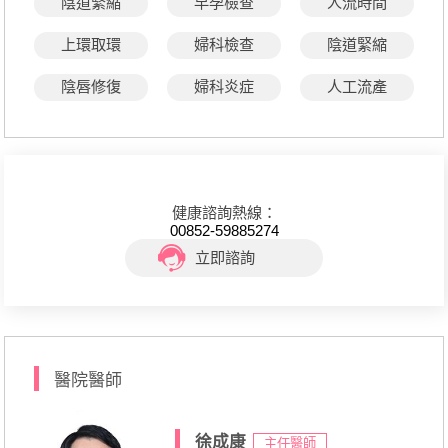
陰道緊縮
早孕檢查
人流時間
上環取環
婦科檢查
陰道緊縮
陰唇修復
婦科炎症
人工流產
健康諮詢熱線：
00852-59885274
立即諮詢
醫院醫師
徐成康
主任醫師