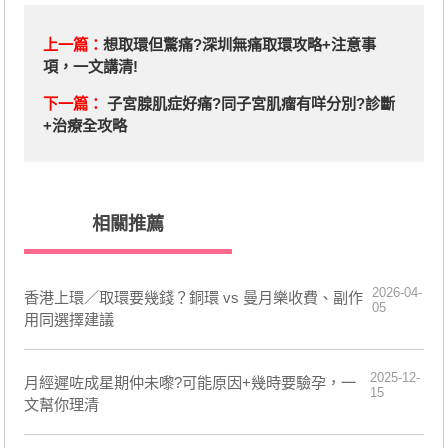
上一篇：
想取環但驚痛?深圳無痛取環攻略+注意事
項，一文講清!
下一篇：
子宮腺肌症好痛?同子宮肌瘤有咩分別?診斷
+治療全攻略
相關推薦
2026-04-
香港上環／取環要幾錢？銅環 vs 曼月樂收費、副作
05
用同選擇建議
2025-12-
月經遲咗成星期仲未嚟?可能原因+幾時要驗孕，一
15
文幫你理清