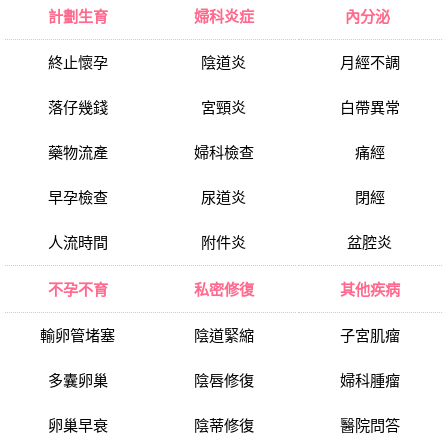
計劃生育
婦科炎症
內分泌
終止懷孕
陰道炎
月經不調
落仔幾錢
宮頸炎
白帶異常
藥物流產
婦科檢查
痛經
早孕檢查
尿道炎
閉經
人流時間
附件炎
盆腔炎
不孕不育
私密修復
其他疾病
輸卵管堵塞
陰道緊縮
子宮肌瘤
多囊卵巢
陰唇修復
婦科腫瘤
卵巢早衰
陰蒂修復
醫院問答