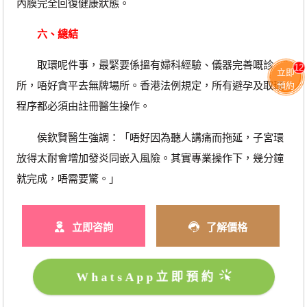
內膜完全回復健康狀態。
六、總結
取環呢件事，最緊要係搵有婦科經驗、儀器完善嘅診
12
立即
所，唔好貪平去無牌場所。香港法例規定，所有避孕及取環
預約
程序都必須由註冊醫生操作。
侯欽賢醫生強調：「唔好因為聽人講痛而拖延，子宮環
放得太耐會增加發炎同嵌入風險。其實專業操作下，幾分鐘
就完成，唔需要驚。」
立即咨詢
了解價格
WhatsApp立即預約