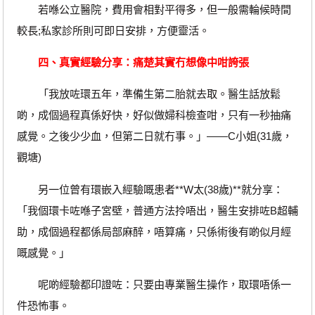
若喺公立醫院，費用會相對平得多，但一般需輪候時間
較長;私家診所則可即日安排，方便靈活。
四、真實經驗分享：痛楚其實冇想像中咁誇張
「我放咗環五年，準備生第二胎就去取。醫生話放鬆
啲，成個過程真係好快，好似做婦科檢查咁，只有一秒抽痛
感覺。之後少少血，但第二日就冇事。」——C小姐(31歲，
觀塘)
另一位曾有環嵌入經驗嘅患者**W太(38歲)**就分享：
「我個環卡咗喺子宮壁，普通方法拎唔出，醫生安排咗B超輔
助，成個過程都係局部麻醉，唔算痛，只係術後有啲似月經
嘅感覺。」
呢啲經驗都印證咗：只要由專業醫生操作，取環唔係一
件恐怖事。