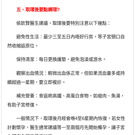
五、取環後要點調理?
侯欽賢醫生建議，取環後要特別注意以下幾點：
避免性生活：最少三至五日內唔好行房，等子宮頸口自
然收縮返原位。
保持清潔：每日更換護墊，避免泡澡或游水。
觀察出血情況：輕微出血係正常，但如果流血量多或持
續超過一星期，要立即複診。
補充營養：食返啲高鐵、高蛋白食物，如瘦肉、魚湯，
有助子宮修復。
一般情況下，取環後月經會喺4至6星期內恢復，若女性
計劃懷孕，醫生通常建議等一至兩個月先開始備孕，讓子宮