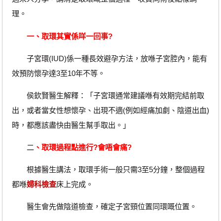
理。
一、取環其實係咩一回事?
子宮環(IUD)係一種長效避孕方法，放喺子宮腔內，能有
效預防懷孕達3至10年不等。
侯欽賢醫生解釋：「子宮環通常建議喺有效期完結前取
出，或者當女性想懷孕、出現不適(例如經痛加劇、陰道出血)
時，都應該盡快由醫生幫手取出。」
二
、取環過程點進行?會唔會痛?
根據醫生講法，取環手術一般只需3至5分鐘，整個過程
都喺
婦科檢查
床上完成。
醫生會先做陰道檢查，確定子宮頸位置同環嘅位置。