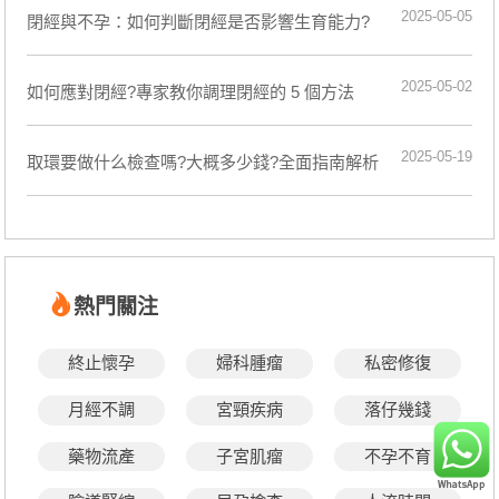
2025-05-05
閉經與不孕：如何判斷閉經是否影響生育能力?
2025-05-02
如何應對閉經?專家教你調理閉經的 5 個方法
2025-05-19
取環要做什么檢查嗎?大概多少錢?全面指南解析
熱門關注
終止懷孕
婦科腫瘤
私密修復
月經不調
宮頸疾病
落仔幾錢
藥物流產
子宮肌瘤
不孕不育