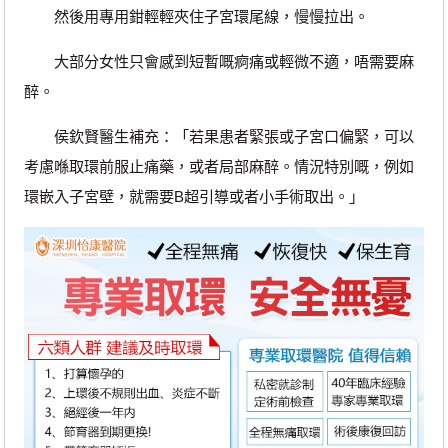
然後用專用鉗輕輕夾住子宮環尾線，慢慢拉出。
大部分女性只會感到短暫嘅痾痛或輕微不適，唔需要麻
醉。
侯欽賢醫生補充：「若果患者緊張或子宮口偏緊，可以
考慮喺取環前服止痛藥，或者局部麻醉。情況特別嘅，例如
環嵌入子宮壁，就需要B超引導或者小手術取出。」