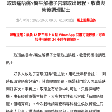
取環痛唔痛?醫生解構子宮環取出過程、收費與
術後調理貼士
发布时间：2025-10-30 09:38 610次閱讀
馬上點擊咨詢
溫馨提醒：淩晨 12 點至早上 8 點 WhatsApp 回覆可能較慢，可直
接使用夜間 24 小時在線諮詢。
取環痛唔痛?醫生解構子宮環取出過程、收費與術後調理
貼士
好多人放咗子宮環(避孕環)之後，用咗幾年都會諗：「到
時取環會唔會好痛?」其實呢個問題，喺婦科門診入面真係聽
到好多次。事實上，取環並冇想像中咁可怕，只要揀啱時
機、由有經驗嘅醫生操作，大多數女性都形容成「有啲唔舒
服，但唔算痛」。今次我哋請婦產科專科醫生侯欽賢醫生同
過來人分享，講清楚取環嘅整個過程、收費同術後點樣調