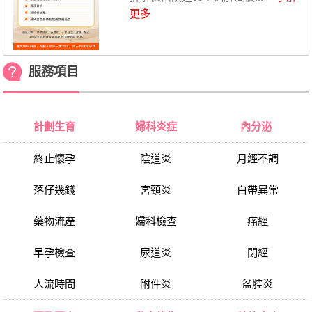
更多
服務項目
計劃生育
婦科炎症
內分泌
終止懷孕
陰道炎
月經不調
落仔幾錢
宮頸炎
白帶異常
藥物流產
婦科檢查
痛經
早孕檢查
尿道炎
閉經
人流時間
附件炎
盆腔炎