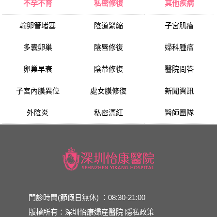
不孕不育
私密修復
其他疾病
輸卵管堵塞
陰道緊縮
子宮肌瘤
多囊卵巢
陰唇修復
婦科腫瘤
卵巢早衰
陰蒂修復
醫院問答
子宮內膜異位
處女膜修復
新聞資訊
外陰炎
私密漂紅
醫師團隊
門診時間(節假日無休) ：08:30-21:00
版權所有：深圳怡康婦産醫院
隱私政策