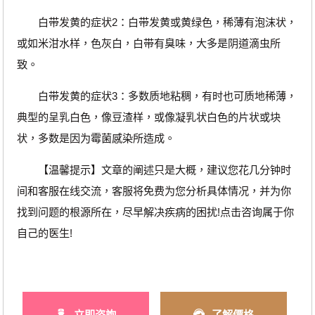
白带发黄的症状2：白带发黄或黄绿色，稀薄有泡沫状，
或如米泔水样，色灰白，白带有臭味，大多是阴道滴虫所
致。
白带发黄的症状3：多数质地粘稠，有时也可质地稀薄，
典型的呈乳白色，像豆渣样，或像凝乳状白色的片状或块
状，多数是因为霉菌感染所造成。
【温馨提示】文章的阐述只是大概，建议您花几分钟时
间和客服在线交流，客服将免费为您分析具体情况，并为你
找到问题的根源所在，尽早解决疾病的困扰!点击咨询属于你
自己的医生!
立即咨詢
了解價格