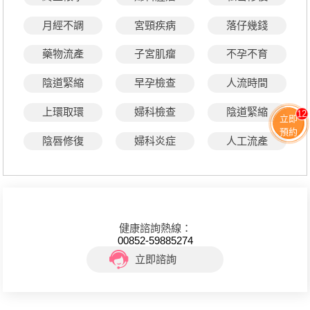
月經不調
宮頸疾病
落仔幾錢
藥物流產
子宮肌瘤
不孕不育
陰道緊縮
早孕檢查
人流時間
上環取環
婦科檢查
陰道緊縮
12
立即
預約
陰唇修復
婦科炎症
人工流產
健康諮詢熱線：
00852-59885274
立即諮詢