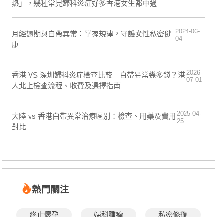
熱」，幾種常見婦科炎症好多香港女生都中過
2024-06-
​月經週期與白帶異常：掌握規律，守護女性私密健
04
康
2026-
香港 VS 深圳婦科炎症檢查比較｜白帶異常幾多錢？港
07-01
人北上檢查流程、收費及選擇指南
2025-04-
大陸 vs 香港白帶異常治療區別：檢查、用藥及費用
25
對比
熱門關注
終止懷孕
婦科腫瘤
私密修復