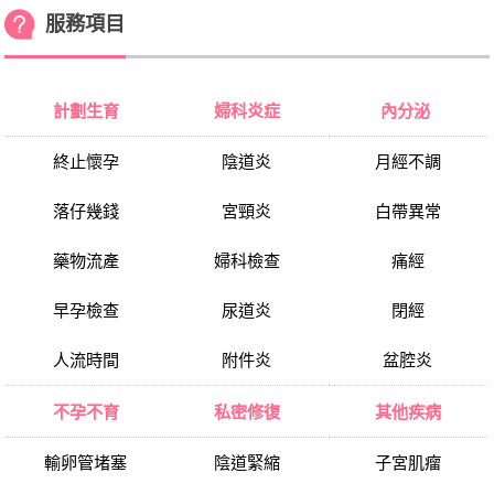
服務項目
計劃生育
婦科炎症
內分泌
終止懷孕
陰道炎
月經不調
落仔幾錢
宮頸炎
白帶異常
藥物流產
婦科檢查
痛經
早孕檢查
尿道炎
閉經
人流時間
附件炎
盆腔炎
不孕不育
私密修復
其他疾病
輸卵管堵塞
陰道緊縮
子宮肌瘤