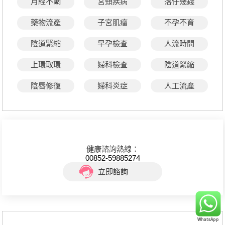
月經不調
宮頸疾病
落仔幾錢
藥物流產
子宮肌瘤
不孕不育
陰道緊縮
早孕檢查
人流時間
上環取環
婦科檢查
陰道緊縮
陰唇修復
婦科炎症
人工流產
健康諮詢熱線：
00852-59885274
立即諮詢