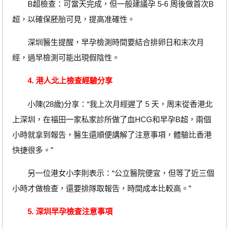
B超檢查：可當天完成，但一般建議孕 5-6 周後做首次B
超，以確保胚胎可見，提高准確性。
深圳醫生提醒，早孕檢測時間要結合排卵日和末次月
經，過早檢測可能出現假陰性。
4. 港人北上檢查經驗分享
小陳(28歲)分享：“我上次月經遲了 5 天，周末從香港北
上深圳，在福田一家私家診所做了血HCG和早孕B超，兩個
小時就拿到報告，醫生還順便講解了注意事項，體驗比香港
快捷很多。”
另一位港女小李則表示：“公立醫院便宜，但等了近三個
小時才做檢查，還要排隊取報告，時間成本比較高。”
5. 深圳早孕檢查注意事項