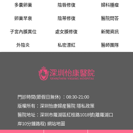
多囊卵巢
陰唇修復
婦科腫瘤
卵巢早衰
陰蒂修復
醫院問答
子宮內膜異位
處女膜修復
新聞資訊
外陰炎
私密漂紅
醫師團隊
門診時間(節假日無休) ：08:30-21:00
版權所有：深圳怡康婦産醫院
隱私政策
醫院地址：深圳市羅湖區紅桂路1018號(離羅湖口
岸10分鍾路程)
網站地圖