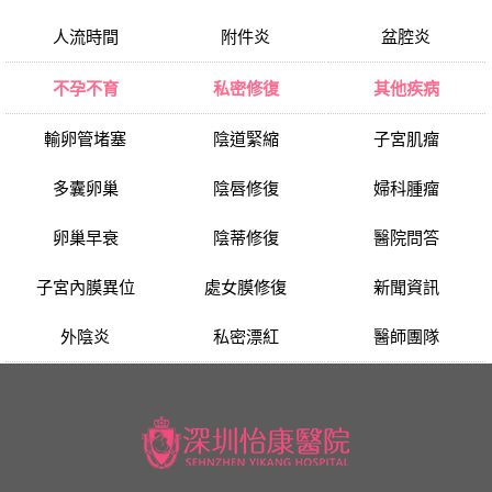
人流時間
附件炎
盆腔炎
不孕不育
私密修復
其他疾病
輸卵管堵塞
陰道緊縮
子宮肌瘤
多囊卵巢
陰唇修復
婦科腫瘤
卵巢早衰
陰蒂修復
醫院問答
子宮內膜異位
處女膜修復
新聞資訊
外陰炎
私密漂紅
醫師團隊