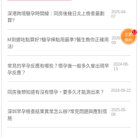
2025-04-
深港跨境驗孕時間線：同房後幾日北上檢查最劃
07
算?
12
立即
2026-01-
M到遲咗點算好?驗孕棒點用最準?醫生教你正確用
預約
09
法!
2024-08-
常見的早孕反應有哪些？懷孕後一般多久會出現早
13
孕反應？
2024-09-22
同房後想知道有沒有懷孕，要多久才能測出來？
2025-05-
深圳早孕檢查結果異常怎么辦?常見問題與應對措
08
施