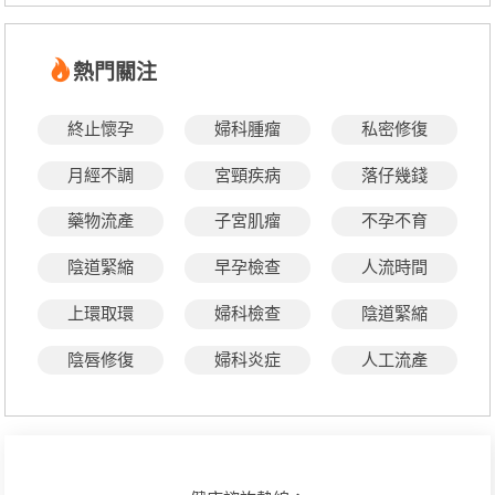
熱門關注
終止懷孕
婦科腫瘤
私密修復
月經不調
宮頸疾病
落仔幾錢
藥物流產
子宮肌瘤
不孕不育
陰道緊縮
早孕檢查
人流時間
上環取環
婦科檢查
陰道緊縮
陰唇修復
婦科炎症
人工流產